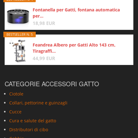
Fontanella per Gatti, fontana automatica
per...
18,98 EUR
BESTSELLER N. 5
Feandrea Albero per Gatti Alto 143 cm,
Tiragraffi...
44,99 EUR
CATEGORIE ACCESSORI GATTO
Ciotole
Collari, pettorine e guinzagli
Cucce
Cura e salute del gatto
Distributori di cibo