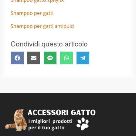
Shampoo per gatti
Shampoo per gatti antipulci
Condividi questo articolo
Share
Share
Share
Share
Share
Facebook
Email
SMS
WhatsApp
Telegram
on
on
on
on
on