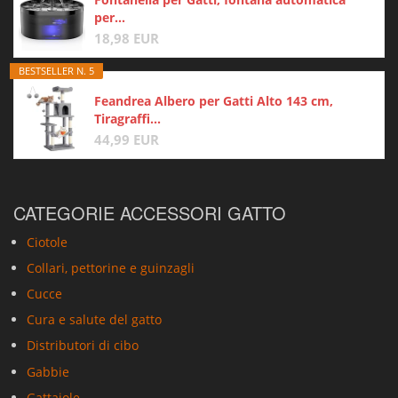
per...
18,98 EUR
BESTSELLER N. 5
Feandrea Albero per Gatti Alto 143 cm,
Tiragraffi...
44,99 EUR
CATEGORIE ACCESSORI GATTO
Ciotole
Collari, pettorine e guinzagli
Cucce
Cura e salute del gatto
Distributori di cibo
Gabbie
Gattaiole