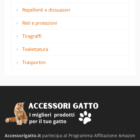
Repellenti e dissuasori
Reti e protezioni
Tiragraffi
Toelettatura
Trasportini
Accessorigatto.it
partecipa al Programma Affiliazione Amazon