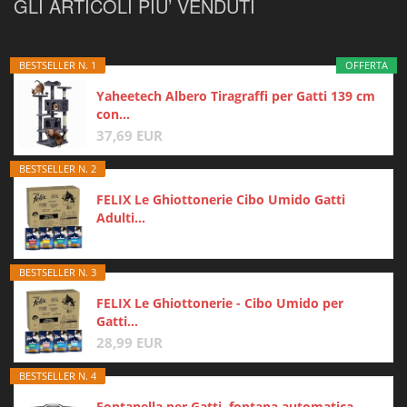
GLI ARTICOLI PIU’ VENDUTI
BESTSELLER N. 1
OFFERTA
Yaheetech Albero Tiragraffi per Gatti 139 cm
con...
37,69 EUR
BESTSELLER N. 2
FELIX Le Ghiottonerie Cibo Umido Gatti
Adulti...
BESTSELLER N. 3
FELIX Le Ghiottonerie - Cibo Umido per
Gatti...
28,99 EUR
BESTSELLER N. 4
Fontanella per Gatti, fontana automatica