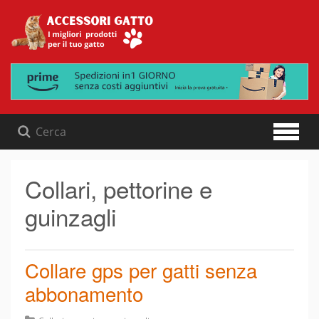
Skip
to
content
Collari, pettorine e
guinzagli
Collare gps per gatti senza
abbonamento