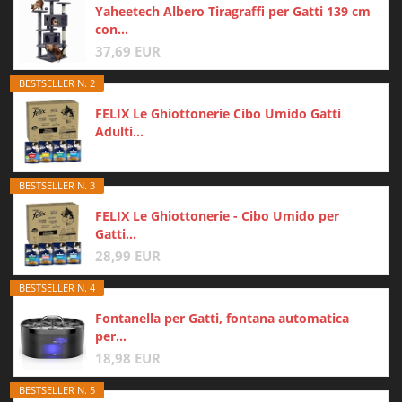
Yaheetech Albero Tiragraffi per Gatti 139 cm
con...
37,69 EUR
BESTSELLER N. 2
FELIX Le Ghiottonerie Cibo Umido Gatti
Adulti...
BESTSELLER N. 3
FELIX Le Ghiottonerie - Cibo Umido per
Gatti...
28,99 EUR
BESTSELLER N. 4
Fontanella per Gatti, fontana automatica
per...
18,98 EUR
BESTSELLER N. 5