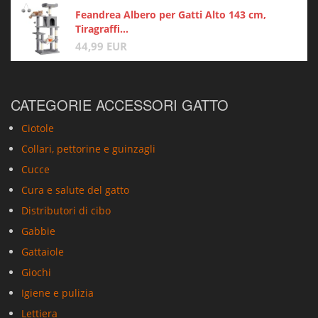
Feandrea Albero per Gatti Alto 143 cm,
Tiragraffi...
44,99 EUR
CATEGORIE ACCESSORI GATTO
Ciotole
Collari, pettorine e guinzagli
Cucce
Cura e salute del gatto
Distributori di cibo
Gabbie
Gattaiole
Giochi
Igiene e pulizia
Lettiera