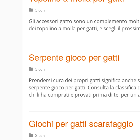
Giochi
Gli accessori gatto sono un complemento molto i
dei topolino a molla per gatti, e scegli il pross
Serpente gioco per gatti
Giochi
Prendersi cura dei propri gatti significa anche 
serpente gioco per gatti. Consulta la classifica 
chi li ha comprati e provati prima di te, per un 
Giochi per gatti scarafaggio
Giochi