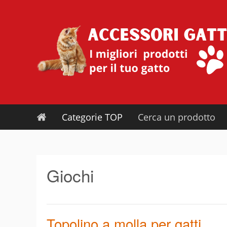
Skip
to
content
Categorie TOP
Cerca un prodotto
Giochi
Topolino a molla per gatti