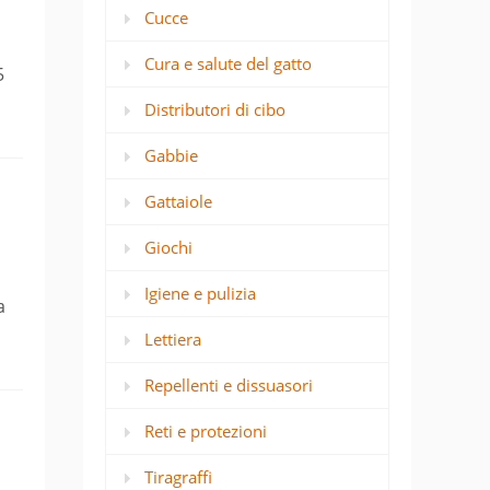
Cucce
Cura e salute del gatto
5
Distributori di cibo
Gabbie
Gattaiole
Giochi
Igiene e pulizia
a
Lettiera
Repellenti e dissuasori
Reti e protezioni
Tiragraffi