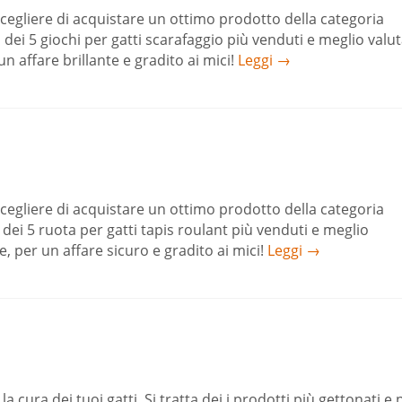
scegliere di acquistare un ottimo prodotto della categoria
a dei 5 giochi per gatti scarafaggio più venduti e meglio valut
un affare brillante e gradito ai mici!
Leggi →
scegliere di acquistare un ottimo prodotto della categoria
a dei 5 ruota per gatti tapis roulant più venduti e meglio
te, per un affare sicuro e gradito ai mici!
Leggi →
la cura dei tuoi gatti. Si tratta dei i prodotti più gettonati e 