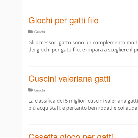
Giochi per gatti filo
Giochi
Gli accessori gatto sono un complemento molto i
dei giochi per gatti filo, e impara a scegliere il
Cuscini valeriana gatti
Giochi
La classifica dei 5 migliori cuscini valeriana gatti 
più acquistati, e pertanto ben rodati e collaudati
Casetta gioco per gatti