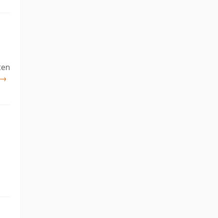
ten
 →