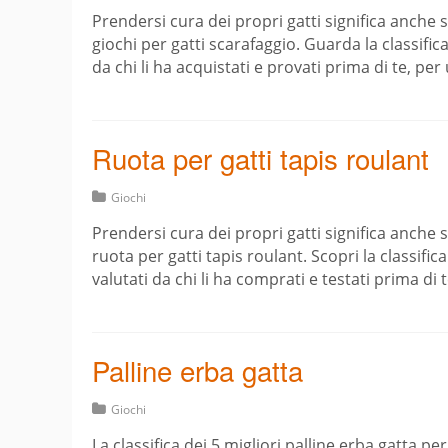
Prendersi cura dei propri gatti significa anche 
giochi per gatti scarafaggio. Guarda la classific
da chi li ha acquistati e provati prima di te, per 
Ruota per gatti tapis roulant
Giochi
Prendersi cura dei propri gatti significa anche 
ruota per gatti tapis roulant. Scopri la classific
valutati da chi li ha comprati e testati prima di 
Palline erba gatta
Giochi
La classifica dei 5 migliori palline erba gatta per 