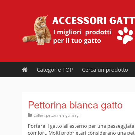
Skip
to
content
Categorie TOP
Cerca un prodotto
Pettorina bianca gatto
Collari, pettorine e guinzagli
Portare il gatto all’esterno per una passeggiata 
comfort. Molti proprietari considerano una pet