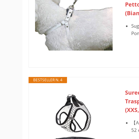
Pett
(Bia
Sug
Pom
BESTSELLER N. 4
Sured
Tras
(XXS
【AT
52 