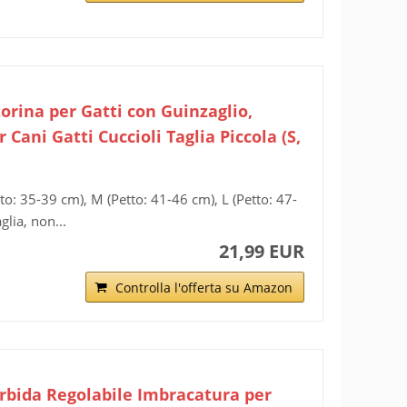
torina per Gatti con Guinzaglio,
ani Gatti Cuccioli Taglia Piccola (S,
o: 35-39 cm), M (Petto: 41-46 cm), L (Petto: 47-
glia, non...
21,99 EUR
Controlla l'offerta su Amazon
orbida Regolabile Imbracatura per