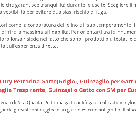
che garantisce tranquillità durante le uscite. Scegliere il m
vestibilità per evitare qualsiasi rischio di fuga.
tori come la corporatura del felino e il suo temperamento. I 
offrire la massima affidabilità. Per orientarti tra le innume
ro forza risiede nel fatto che sono i prodotti più testati e co
ta sull’esperienza diretta.
ucy Pettorina Gatto(Grigio), Guinzaglio per Gatti
aglia Traspirante, Guinzaglio Gatto con 5M per Cuc
eriali di Alta Qualità: Pettorina gatto antifuga è realizzato in nyl
gancio girevole antiruggine e un guscio esterno antigraffio. Il blocc