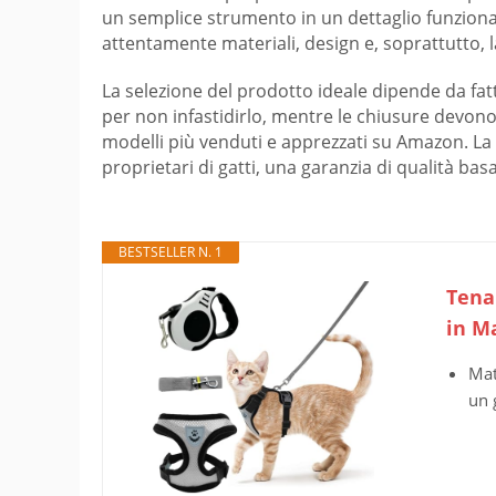
un semplice strumento in un dettaglio funzionale 
attentamente materiali, design e, soprattutto, la 
La selezione del prodotto ideale dipende da fat
per non infastidirlo, mentre le chiusure devono 
modelli più venduti e apprezzati su Amazon. La lo
proprietari di gatti, una garanzia di qualità basa
BESTSELLER N. 1
TenaL
in M
Mat
un 