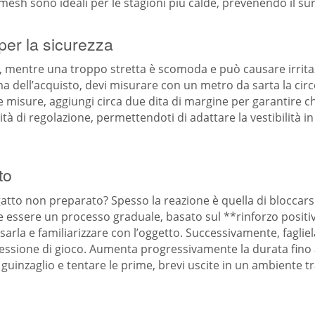
 mesh sono ideali per le stagioni più calde, prevenendo il s
per la sicurezza
a, mentre una troppo stretta è scomoda e può causare irrita
dell’acquisto, devi misurare con un metro da sarta la circo
e misure, aggiungi circa due dita di margine per garantire ch
lità di regolazione, permettendoti di adattare la vestibilità
to
tto non preparato? Spesso la reazione è quella di bloccarsi
e essere un processo graduale, basato sul **rinforzo positivo
rla e familiarizzare con l’oggetto. Successivamente, fagliel
sessione di gioco. Aumenta progressivamente la durata fin
 guinzaglio e tentare le prime, brevi uscite in un ambiente tr