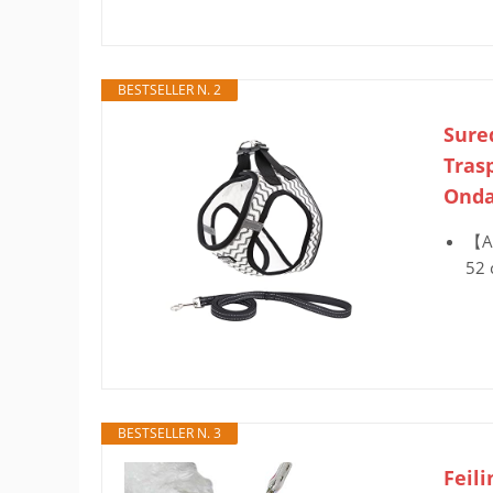
BESTSELLER N. 2
Sured
Trasp
Onda
【AT
52 
BESTSELLER N. 3
Feil