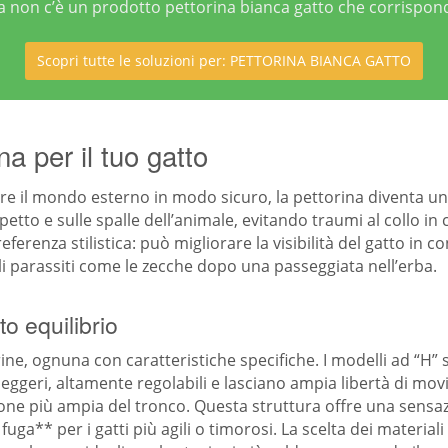
ria non c’è un prodotto pettorina bianca gatto che corrispo
Scopri tutte le soluzioni per: PETTORINA BIANCA GATTO
na per il tuo gatto
re il mondo esterno in modo sicuro, la pettorina diventa un’a
tto e sulle spalle dell’animale, evitando traumi al collo in c
ferenza stilistica: può migliorare la visibilità del gatto in c
i parassiti come le zecche dopo una passeggiata nell’erba.
to equilibrio
ne, ognuna con caratteristiche specifiche. I modelli ad “H” 
leggeri, altamente regolabili e lasciano ampia libertà di movi
ione più ampia del tronco. Questa struttura offre una sens
a** per i gatti più agili o timorosi. La scelta dei materiali è