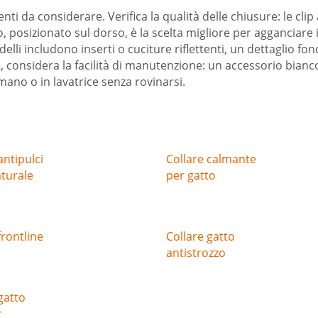
menti da considerare. Verifica la qualità delle chiusure: le cl
, posizionato sul dorso, è la scelta migliore per agganciare 
delli includono inserti o cuciture riflettenti, un dettaglio f
e, considera la facilità di manutenzione: un accessorio bianc
mano o in lavatrice senza rovinarsi.
antipulci
Collare calmante
aturale
per gatto
frontline
Collare gatto
antistrozzo
gatto
r