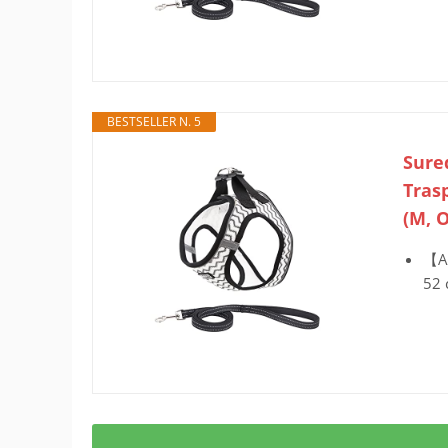
BESTSELLER N. 5
Sured
Tras
(M, 
【AT
52 