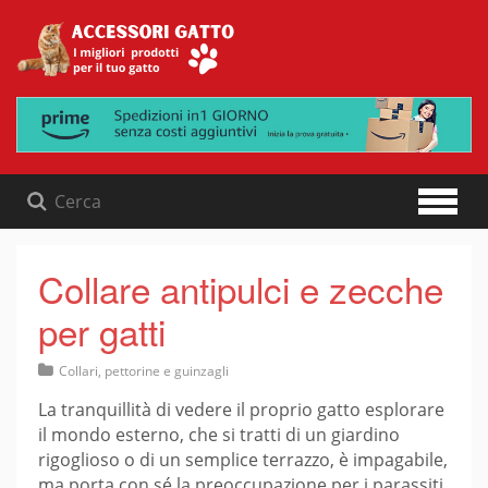
Skip
to
content
Collare antipulci e zecche
per gatti
Collari, pettorine e guinzagli
La tranquillità di vedere il proprio gatto esplorare
il mondo esterno, che si tratti di un giardino
rigoglioso o di un semplice terrazzo, è impagabile,
ma porta con sé la preoccupazione per i parassiti.