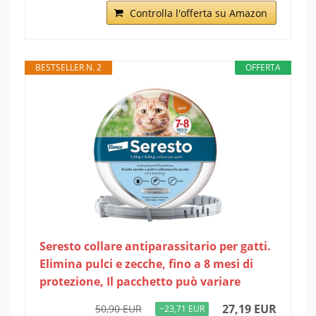
Controlla l'offerta su Amazon
BESTSELLER N. 2
OFFERTA
Seresto collare antiparassitario per gatti.
Elimina pulci e zecche, fino a 8 mesi di
protezione, Il pacchetto può variare
27,19 EUR
50,90 EUR
−23,71 EUR