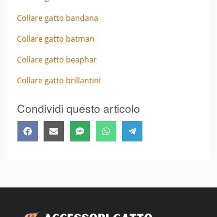
Collare gatto bandana
Collare gatto batman
Collare gatto beaphar
Collare gatto brillantini
Condividi questo articolo
Share
Share
Share
Share
Share
Facebook
Email
SMS
WhatsApp
Telegram
on
on
on
on
on