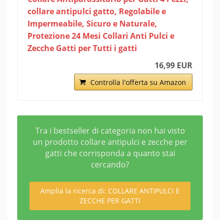
collare antipulci gatto, Regolabile e
Impermeabile, Sicuro e Naturale,
Protezione 24 Mesi Collari Anti Pulci e
Zecche Gatti per Tutti i gatti
16,99 EUR
Controlla l'offerta su Amazon
Tra i bestseller di categoria non hai visto
un prodotto collare antipulci e zecche per
gatti che corrisponda a quanto stai
cercando?
Amplia la ricerca di: COLLARE ANTIPULCI E
ZECCHE PER GATTI