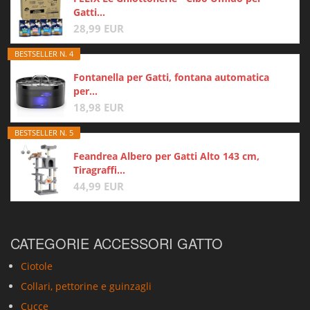
Gatti...
28,99 EUR
BESTSELLER N. 4
Fontanella per Gatti, fontana automatica
per...
18,98 EUR
BESTSELLER N. 5
Feandrea Albero per Gatti Alto 143 cm,
Tiragraffi...
44,99 EUR
CATEGORIE ACCESSORI GATTO
Ciotole
Collari, pettorine e guinzagli
Cucce