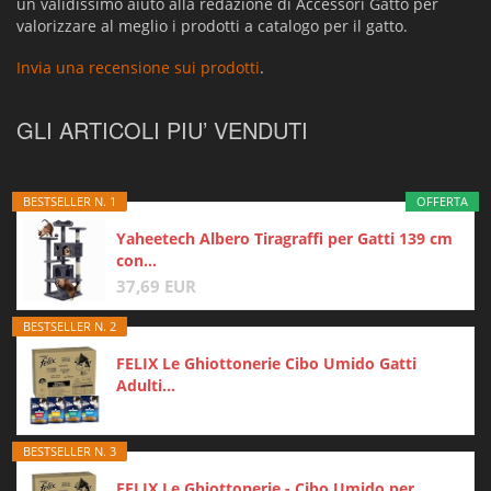
un validissimo aiuto alla redazione di Accessori Gatto per
valorizzare al meglio i prodotti a catalogo per il gatto.
Invia una recensione sui prodotti
.
GLI ARTICOLI PIU’ VENDUTI
BESTSELLER N. 1
OFFERTA
Yaheetech Albero Tiragraffi per Gatti 139 cm
con...
37,69 EUR
BESTSELLER N. 2
FELIX Le Ghiottonerie Cibo Umido Gatti
Adulti...
BESTSELLER N. 3
FELIX Le Ghiottonerie - Cibo Umido per