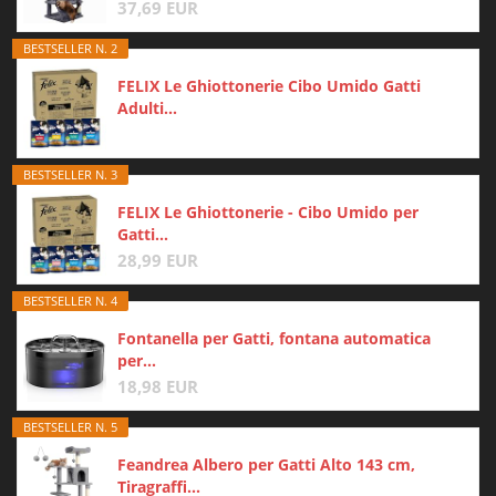
37,69 EUR
BESTSELLER N. 2
FELIX Le Ghiottonerie Cibo Umido Gatti
Adulti...
BESTSELLER N. 3
FELIX Le Ghiottonerie - Cibo Umido per
Gatti...
28,99 EUR
BESTSELLER N. 4
Fontanella per Gatti, fontana automatica
per...
18,98 EUR
BESTSELLER N. 5
Feandrea Albero per Gatti Alto 143 cm,
Tiragraffi...