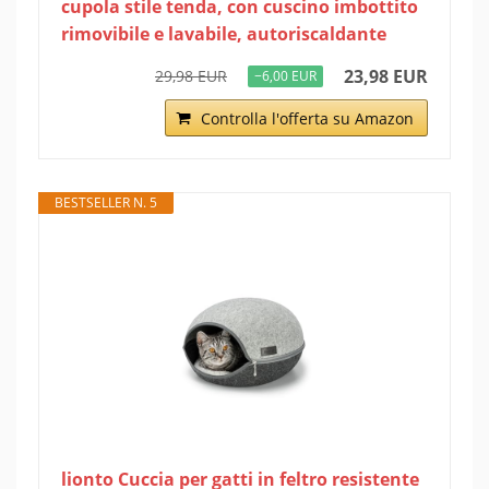
cupola stile tenda, con cuscino imbottito
rimovibile e lavabile, autoriscaldante
23,98 EUR
29,98 EUR
−6,00 EUR
Controlla l'offerta su Amazon
BESTSELLER N. 5
lionto Cuccia per gatti in feltro resistente