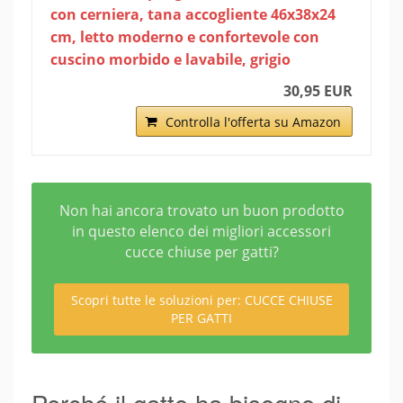
con cerniera, tana accogliente 46x38x24
cm, letto moderno e confortevole con
cuscino morbido e lavabile, grigio
30,95 EUR
Controlla l'offerta su Amazon
Non hai ancora trovato un buon prodotto
in questo elenco dei migliori accessori
cucce chiuse per gatti?
Scopri tutte le soluzioni per: CUCCE CHIUSE
PER GATTI
Perché il gatto ha bisogno di