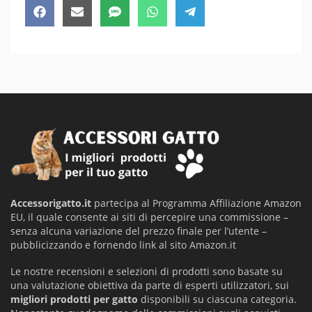
Share
Share
Share
Share
Share
Facebook
Email
SMS
WhatsApp
Telegram
on
on
on
on
on
Accessorigatto.it
partecipa al Programma Affiliazione Amazon
EU, il quale consente ai siti di percepire una commissione –
senza alcuna variazione del prezzo finale per l’utente –
pubblicizzando e fornendo link al sito Amazon.it
Le nostre recensioni e selezioni di prodotti sono basate su
una valutazione obiettiva da parte di esperti utilizzatori, sui
migliori prodotti per gatto
disponibili su ciascuna categoria.