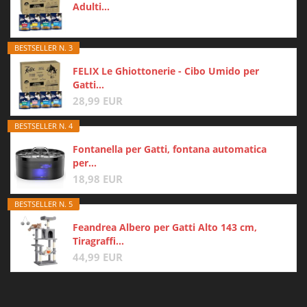
Adulti...
BESTSELLER N. 3
FELIX Le Ghiottonerie - Cibo Umido per
Gatti...
28,99 EUR
BESTSELLER N. 4
Fontanella per Gatti, fontana automatica
per...
18,98 EUR
BESTSELLER N. 5
Feandrea Albero per Gatti Alto 143 cm,
Tiragraffi...
44,99 EUR