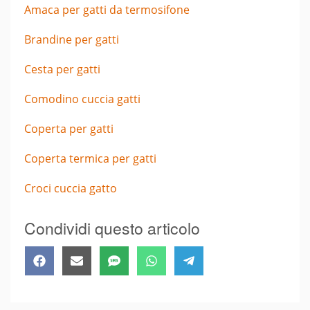
Amaca per gatti da termosifone
Brandine per gatti
Cesta per gatti
Comodino cuccia gatti
Coperta per gatti
Coperta termica per gatti
Croci cuccia gatto
Condividi questo articolo
Share
Share
Share
Share
Share
Facebook
Email
SMS
WhatsApp
Telegram
on
on
on
on
on