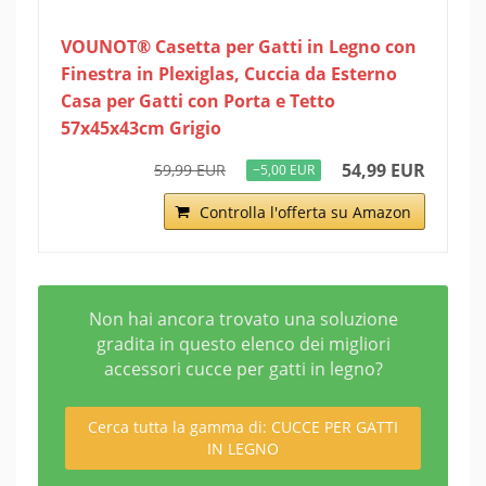
VOUNOT® Casetta per Gatti in Legno con
Finestra in Plexiglas, Cuccia da Esterno
Casa per Gatti con Porta e Tetto
57x45x43cm Grigio
54,99 EUR
59,99 EUR
−5,00 EUR
Controlla l'offerta su Amazon
Non hai ancora trovato una soluzione
gradita in questo elenco dei migliori
accessori cucce per gatti in legno?
Cerca tutta la gamma di: CUCCE PER GATTI
IN LEGNO