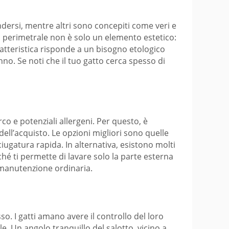
endersi, mentre altri sono concepiti come veri e
do perimetrale non è solo un elemento estetico:
aratteristica risponde a un bisogno etologico
no. Se noti che il tuo gatto cerca spesso di
co e potenziali allergeni. Per questo, è
dell’acquisto. Le opzioni migliori sono quelle
iugatura rapida. In alternativa, esistono molti
é ti permette di lavare solo la parte esterna
 manutenzione ordinaria.
o. I gatti amano avere il controllo del loro
e. Un angolo tranquillo del salotto, vicino a