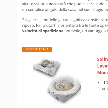
sicurezza, una necessità che può essere soddisf
un semplice angolo della casa nel suo rifugio p
Scegliere il modello giusto significa considerare
riposo. Per aiutarti a orientarti tra le tante o
velocità di spedizione
notevole, un vantaggio c
BESTSELLER N. 1
Solin
Lavab
Mode
【Do
un 