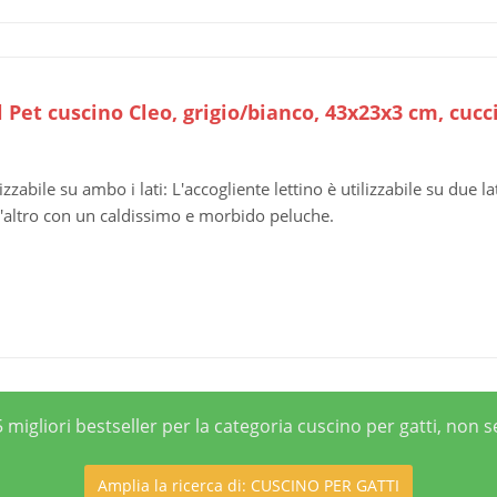
 Pet cuscino Cleo, grigio/bianco, 43x23x3 cm, cucci
lizzabile su ambo i lati: L'accogliente lettino è utilizzabile su due l
l'altro con un caldissimo e morbido peluche.
 migliori bestseller per la categoria cuscino per gatti, non 
Amplia la ricerca di: CUSCINO PER GATTI