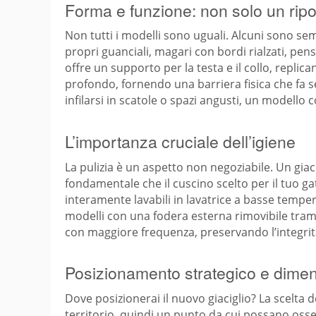
Forma e funzione: non solo un rip
Non tutti i modelli sono uguali. Alcuni sono sem
propri guanciali, magari con bordi rialzati, pe
offre un supporto per la testa e il collo, repli
profondo, fornendo una barriera fisica che fa se
infilarsi in scatole o spazi angusti, un modello c
L’importanza cruciale dell’igiene
La pulizia è un aspetto non negoziabile. Un giac
fondamentale che il cuscino scelto per il tuo gat
interamente lavabili in lavatrice a basse temp
modelli con una fodera esterna rimovibile trami
con maggiore frequenza, preservando l’integrit
Posizionamento strategico e dimens
Dove posizionerai il nuovo giaciglio? La scelta 
territorio, quindi un punto da cui possano osser