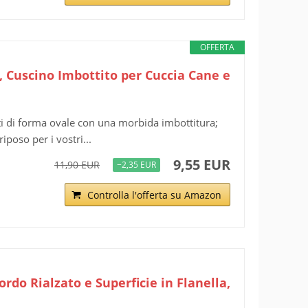
OFFERTA
, Cuscino Imbottito per Cuccia Cane e
 di forma ovale con una morbida imbottitura;
poso per i vostri...
9,55 EUR
11,90 EUR
−2,35 EUR
Controlla l'offerta su Amazon
do Rialzato e Superficie in Flanella,