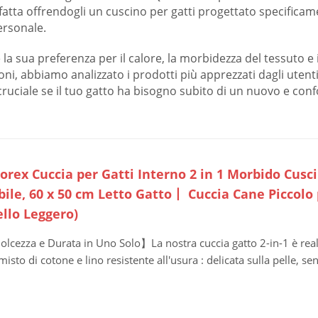
atta offrendogli un cuscino per gatti progettato specificam
ersonale.
 la sua preferenza per il calore, la morbidezza del tessuto e
pzioni, abbiamo analizzato i prodotti più apprezzati dagli ut
ruciale se il tuo gatto ha bisogno subito di un nuovo e conf
orex Cuccia per Gatti Interno 2 in 1 Morbido Cusci
ile, 60 x 50 cm Letto Gatto丨 Cuccia Cane Piccolo 
llo Leggero)
lcezza e Durata in Uno Solo】La nostra cuccia gatto 2-in-1 è reali
misto di cotone e lino resistente all'usura : delicata sulla pelle, sen