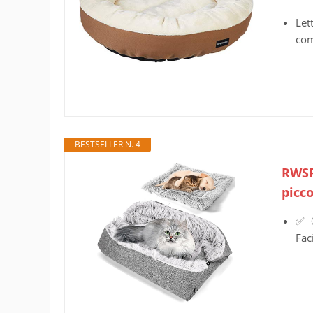
Let
com
BESTSELLER N. 4
RWSRW
picco
✅〈F
Fac