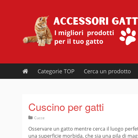
Skip
to
content
Categorie TOP
Cerca un prodotto
Cuscino per gatti
Cucce
Osservare un gatto mentre cerca il luogo perfet
una superficie morbida, che sia una pila di ma