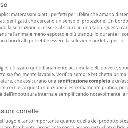
oso
plici materassini piatti, perfetti per i felini che amano dist
nsati per i gatti che cercano un senso di protezione. Un bor
cando la sensazione di essere al sicuro in una tana. Questa c
ntire l’animale meno esposto e più tranquillo durante il son
on i bordi alti potrebbe essere la soluzione perfetta per lui.
iglio utilizzato quotidianamente accumula peli, polvere, spor
to sia facilmente lavabile. Verifica sempre l’etichetta prima 
erature, che assicurano una
sanificazione completa
e un’asc
te cerniera: questa soluzione è estremamente pratica, perch
à dell’imbottitura interna e semplificando notevolmente la
ioni corrette
del luogo è tanto importante quanto quella del prodotto stess
vare l’ambiente circostante senza essere disturbati è l’ideal