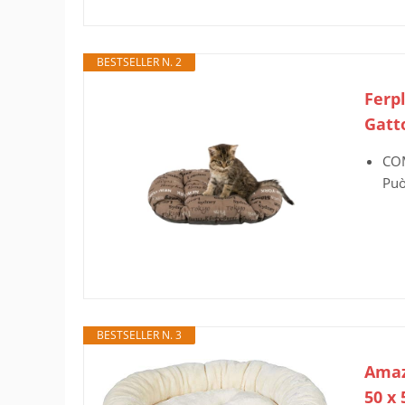
BESTSELLER N. 2
Ferp
Gatt
COM
Può
BESTSELLER N. 3
Amaz
50 x 