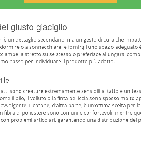
el giusto giaciglio
 non è un dettaglio secondario, ma un gesto di cura che impa
a dormire o a sonnecchiare, e fornirgli uno spazio adeguato
acciambella stretto su se stesso o preferisce allungarsi comp
mo passo per individuare il prodotto più adatto.
tile
I gatti sono creature estremamente sensibili al tatto e un tes
 il pile, il velluto o la finta pelliccia sono spesso molto app
avvolgente. Il cotone, d’altra parte, è un’ottima scelta per l
ni in fibra di poliestere sono comuni e confortevoli, mentre
o con problemi articolari, garantendo una distribuzione del p