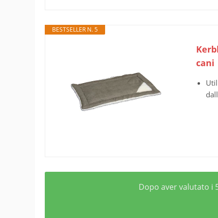
BESTSELLER N. 5
Kerbl
cani
Uti
dal
Dopo aver valutato i 5