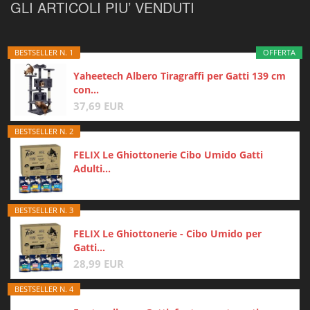
GLI ARTICOLI PIU’ VENDUTI
BESTSELLER N. 1
OFFERTA
Yaheetech Albero Tiragraffi per Gatti 139 cm
con...
37,69 EUR
BESTSELLER N. 2
FELIX Le Ghiottonerie Cibo Umido Gatti
Adulti...
BESTSELLER N. 3
FELIX Le Ghiottonerie - Cibo Umido per
Gatti...
28,99 EUR
BESTSELLER N. 4