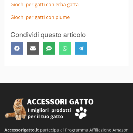
Giochi per gatti con erba gatta
Giochi per gatti con piume
Condividi questo articolo
Share
Share
Share
Share
Share
Facebook
Email
SMS
WhatsApp
Telegram
on
on
on
on
on
Accessorigatto.it
partecipa al Programma Affiliazione Amazon