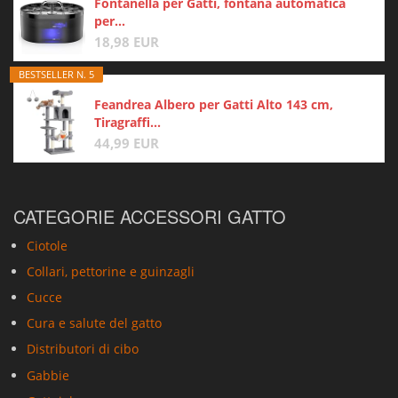
Fontanella per Gatti, fontana automatica
per...
18,98 EUR
BESTSELLER N. 5
Feandrea Albero per Gatti Alto 143 cm,
Tiragraffi...
44,99 EUR
CATEGORIE ACCESSORI GATTO
Ciotole
Collari, pettorine e guinzagli
Cucce
Cura e salute del gatto
Distributori di cibo
Gabbie