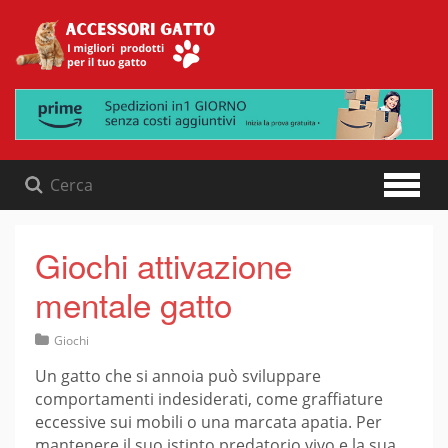
Skip
to
content
Giochi attivazione
mentale gatto
Giochi
Un gatto che si annoia può sviluppare
comportamenti indesiderati, come graffiature
eccessive sui mobili o una marcata apatia. Per
mantenere il suo istinto predatorio vivo e la sua