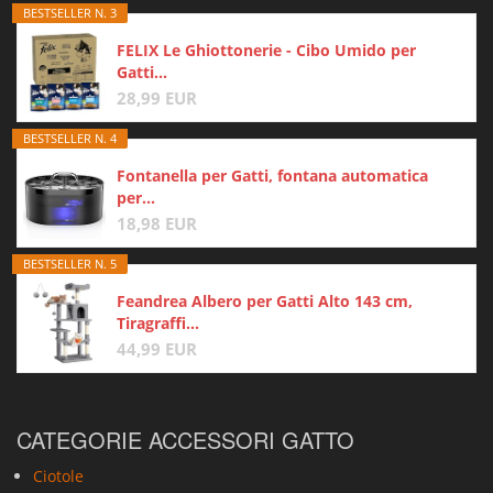
BESTSELLER N. 3
FELIX Le Ghiottonerie - Cibo Umido per
Gatti...
28,99 EUR
BESTSELLER N. 4
Fontanella per Gatti, fontana automatica
per...
18,98 EUR
BESTSELLER N. 5
Feandrea Albero per Gatti Alto 143 cm,
Tiragraffi...
44,99 EUR
CATEGORIE ACCESSORI GATTO
Ciotole