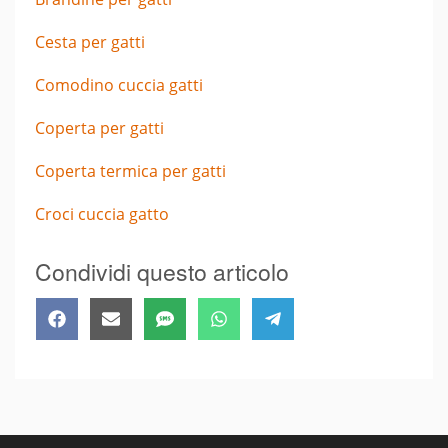
Cesta per gatti
Comodino cuccia gatti
Coperta per gatti
Coperta termica per gatti
Croci cuccia gatto
Condividi questo articolo
Share
Share
Share
Share
Share
Facebook
Email
SMS
WhatsApp
Telegram
on
on
on
on
on