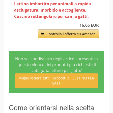
Lettino imbottito per animali a rapida
asciugatura, morbido e accogliente.
Cuscino rettangolare per cani e gatti.
16,65 EUR
Controlla l'offerta su Amazon
Non sei soddisfatto degli articoli presenti in
questo elenco dei prodotti più richiesti di
categoria lettino per gatti?
Voglio vedere tutti i prodotti di: LETTINO PER
GATTI
Come orientarsi nella scelta