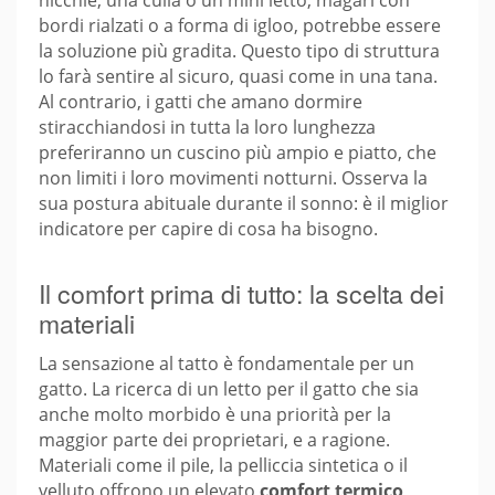
nicchie, una culla o un mini letto, magari con
bordi rialzati o a forma di igloo, potrebbe essere
la soluzione più gradita. Questo tipo di struttura
lo farà sentire al sicuro, quasi come in una tana.
Al contrario, i gatti che amano dormire
stiracchiandosi in tutta la loro lunghezza
preferiranno un cuscino più ampio e piatto, che
non limiti i loro movimenti notturni. Osserva la
sua postura abituale durante il sonno: è il miglior
indicatore per capire di cosa ha bisogno.
Il comfort prima di tutto: la scelta dei
materiali
La sensazione al tatto è fondamentale per un
gatto. La ricerca di un letto per il gatto che sia
anche molto morbido è una priorità per la
maggior parte dei proprietari, e a ragione.
Materiali come il pile, la pelliccia sintetica o il
velluto offrono un elevato
comfort termico
,