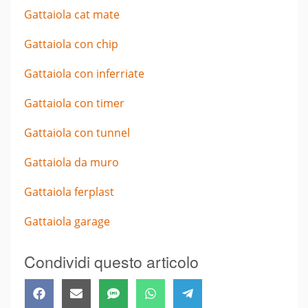
Gattaiola cat mate
Gattaiola con chip
Gattaiola con inferriate
Gattaiola con timer
Gattaiola con tunnel
Gattaiola da muro
Gattaiola ferplast
Gattaiola garage
Condividi questo articolo
Share
Share
Share
Share
Share
Facebook
Email
SMS
WhatsApp
Telegram
on
on
on
on
on