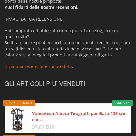
bontà delle nostre proposte.
Puoi fidarti delle nostre recensioni.
INVIACI LA TUA RECENSIONE
Hai comprato ed utilizzato uno o più articoli suggeriti in
questo sito?
Se ti fa piacere puoi inviarci la tua personale recensione, sarà
un validissimo aiuto alla redazione di Accessori Gatto per
valorizzare al meglio i prodotti a catalogo per il gatto.
Invia una recensione sui prodotti
.
GLI ARTICOLI PIU’ VENDUTI
BESTSELLER N. 1
OFFERTA
Yaheetech Albero Tiragraffi per Gatti 139 cm
con...
37,69 EUR