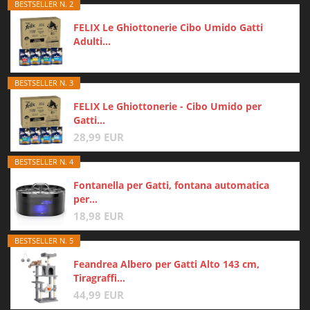
BESTSELLER N. 2
FELIX Le Ghiottonerie Cibo Umido Gatti
Adulti...
BESTSELLER N. 3
FELIX Le Ghiottonerie - Cibo Umido per
Gatti...
28,99 EUR
BESTSELLER N. 4
Fontanella per Gatti, fontana automatica
per...
18,98 EUR
BESTSELLER N. 5
Feandrea Albero per Gatti Alto 143 cm,
Tiragraffi...
44,99 EUR