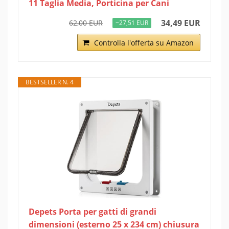
11 Taglia Media, Porticina per Cani
34,49 EUR
62,00 EUR
−27,51 EUR
Controlla l'offerta su Amazon
BESTSELLER N. 4
Depets Porta per gatti di grandi
dimensioni (esterno 25 x 234 cm) chiusura