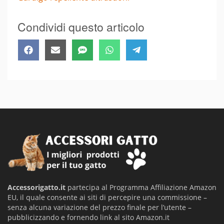
Condividi questo articolo
Share
Share
Share
Share
Share
Facebook
Email
SMS
WhatsApp
Telegram
on
on
on
on
on
Accessorigatto.it
partecipa al Programma Affiliazione Amazon
EU, il quale consente ai siti di percepire una commissione –
senza alcuna variazione del prezzo finale per l’utente –
pubblicizzando e fornendo link al sito Amazon.it