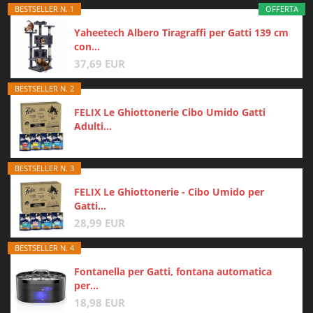
BESTSELLER N. 1
OFFERTA
Yaheetech Albero Tiragraffi per Gatti 139 cm
con...
37,69 EUR
BESTSELLER N. 2
FELIX Le Ghiottonerie Cibo Umido Gatti
Adulti...
BESTSELLER N. 3
FELIX Le Ghiottonerie - Cibo Umido per
Gatti...
28,99 EUR
BESTSELLER N. 4
Fontanella per Gatti, fontana automatica
per...
18,98 EUR