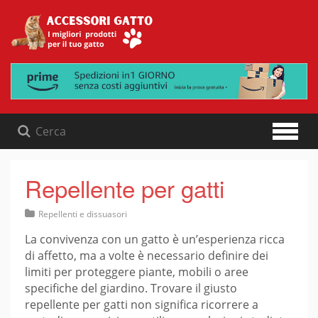
Skip
to
content
Repellente per gatti
Repellenti e dissuasori
La convivenza con un gatto è un’esperienza ricca
di affetto, ma a volte è necessario definire dei
limiti per proteggere piante, mobili o aree
specifiche del giardino. Trovare il giusto
repellente per gatti non significa ricorrere a