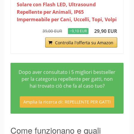
Solare con Flash LED, Ultrasound
Repellente per Animali, IP65
Impermeabile per Cani, Uccelli, Topi, Volpi
29,90 EUR
39,00 EUR
−9,10 EUR
Controlla l'offerta su Amazon
Dopo aver consultato i 5 migliori bestseller
per la categoria repellente per gatti, non
hai trovato ciò che fa al caso tuo?
Amplia la ricerca di: REPELLENTE PER GATTI
Come funzionano e quali