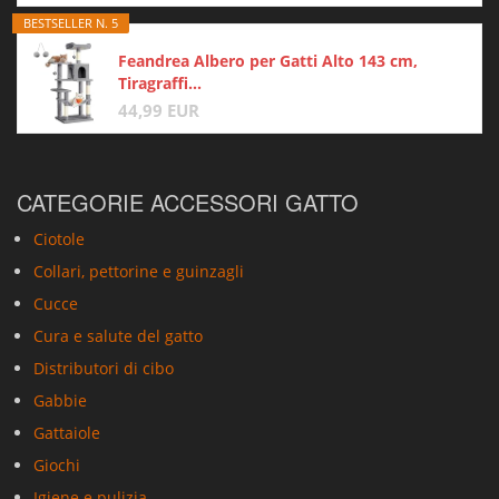
BESTSELLER N. 5
Feandrea Albero per Gatti Alto 143 cm,
Tiragraffi...
44,99 EUR
CATEGORIE ACCESSORI GATTO
Ciotole
Collari, pettorine e guinzagli
Cucce
Cura e salute del gatto
Distributori di cibo
Gabbie
Gattaiole
Giochi
Igiene e pulizia