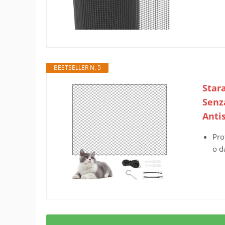
BESTSELLER N. 5
Star
Senz
Anti
Pro
o d