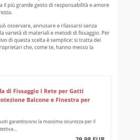
ma il più grande gesto di responsabilità e amore
rezza.
 può osservare, annusare e rilassarsi senza
 varietà di materiali e metodi di fissaggio. Per
vo di questa scelta è semplice: si tratta dei
 proprietari che, come te, hanno messo la
a di Fissaggio I Rete per Gatti
rotezione Balcone e Finestra per
ti garantiscono la massima sicurezza per il
ettiva...
29,98 EUR