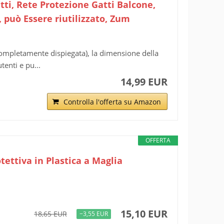
tti, Rete Protezione Gatti Balcone,
, può Essere riutilizzato, Zum
pletamente dispiegata), la dimensione della
tenti e pu...
14,99 EUR
Controlla l'offerta su Amazon
OFFERTA
tettiva in Plastica a Maglia
15,10 EUR
18,65 EUR
−3,55 EUR