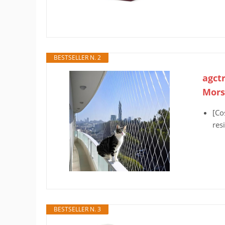
BESTSELLER N. 2
agctr
Morsi
[Co
res
BESTSELLER N. 3