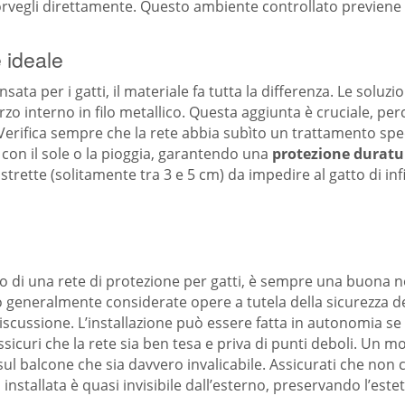
vegli direttamente. Questo ambiente controllato previene inc
e ideale
sata per i gatti, il materiale fa tutta la differenza. Le soluz
rzo interno in filo metallico. Questa aggiunta è cruciale, pe
. Verifica sempre che la rete abbia subìto un trattamento spec
con il sole o la pioggia, garantendo una
protezione duratu
trette (solitamente tra 3 e 5 cm) da impedire al gatto di infi
io di una rete di protezione per gatti, è sempre una buona 
 generalmente considerate opere a tutela della sicurezza d
 discussione. L’installazione può essere fatta in autonomia s
assicuri che la rete sia ben tesa e priva di punti deboli. Un
sul balcone che sia davvero invalicabile. Assicurati che non c
nstallata è quasi invisibile dall’esterno, preservando l’esteti