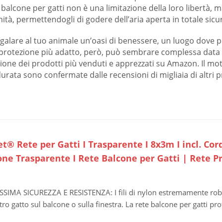
a balcone per gatti non è una limitazione della loro libertà, 
tà, permettendogli di godere dell’aria aperta in totale sicu
 regalare al tuo animale un’oasi di benessere, un luogo dove
 protezione più adatto, però, può sembrare complessa data la
zione dei prodotti più venduti e apprezzati su Amazon. Il moti
e durata sono confermate dalle recensioni di migliaia di altri
t® Rete per Gatti I Trasparente I 8x3m I incl. Cord
one Trasparente I Rete Balcone per Gatti | Rete P
i
SIMA SICUREZZA E RESISTENZA: I fili di nylon estremamente robus
tro gatto sul balcone o sulla finestra. La rete balcone per gatti prot