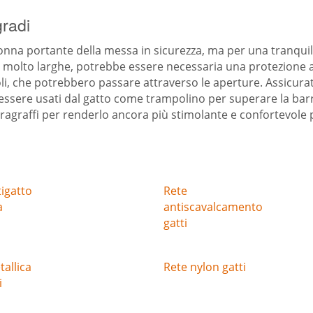
gradi
olonna portante della messa in sicurezza, ma per una tranqui
molto larghe, potrebbe essere necessaria una protezione agg
ioli, che potrebbero passare attraverso le aperture. Assicurati
essere usati dal gatto come trampolino per superare la barri
iragraffi per renderlo ancora più stimolante e confortevole pe
tigatto
Rete
a
antiscavalcamento
gatti
allica
Rete nylon gatti
i