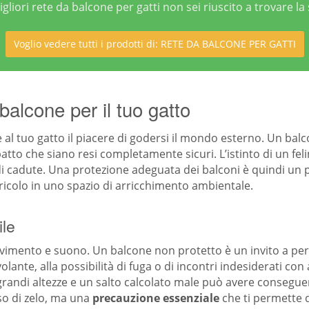
gliori rete da balcone per gatti non sei riuscito a trovare la 
Voglio vedere tutti i prodotti di: RETE DA BALCONE PER GATTI
balcone per il tuo gatto
al tuo gatto il piacere di godersi il mondo esterno. Un bal
atto che siano resi completamente sicuri. L’istinto di un fel
 di cadute. Una protezione adeguata dei balconi è quindi u
ricolo in uno spazio di arricchimento ambientale.
ile
movimento e suono. Un balcone non protetto è un invito a peric
lante, alla possibilità di fuga o di incontri indesiderati con a
randi altezze e un salto calcolato male può avere conseguen
sso di zelo, ma una
precauzione essenziale
che ti permette d