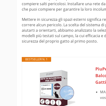
compiere salti pericolosi. Installare una rete d
che puoi compiere per garantire la loro incolumi
Mettere in sicurezza gli spazi esterni significa
correre alcun pericolo. La scelta del sistema di
aiutarti a orientarti, abbiamo analizzato la sele
modelli più testati sul campo, la cui efficacia 
sicurezza del proprio gatto al primo posto.
BESTSELLER N. 1
PiuPe
Balc
Gatt
MAS
vos