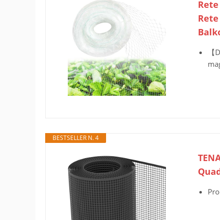
Rete
Rete 
Balk
【Di
mag
BESTSELLER N. 4
TENAX
Quad
Pro