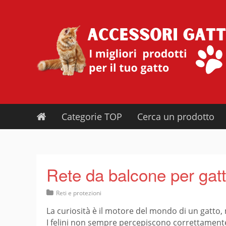
Skip
to
content
Categorie TOP
Cerca un prodotto
Rete da balcone per gatt
Reti e protezioni
La curiosità è il motore del mondo di un gatto,
I felini non sempre percepiscono correttamente 