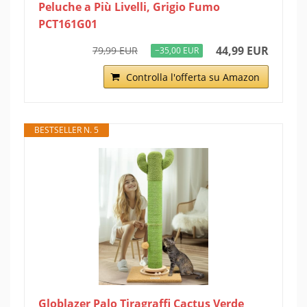
Peluche a Più Livelli, Grigio Fumo
PCT161G01
44,99 EUR
79,99 EUR
−35,00 EUR
Controlla l'offerta su Amazon
BESTSELLER N. 5
Globlazer Palo Tiragraffi Cactus Verde