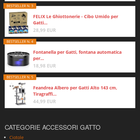
BESTSELLER N. 3
FELIX Le Ghiottonerie - Cibo Umido per
Gatti...
28,99 EUR
BESTSELLER N. 4
Fontanella per Gatti, fontana automatica
per...
18,98 EUR
BESTSELLER N. 5
Feandrea Albero per Gatti Alto 143 cm,
Tiragraffi...
44,99 EUR
CATEGORIE ACCESSORI GATTO
Ciotole