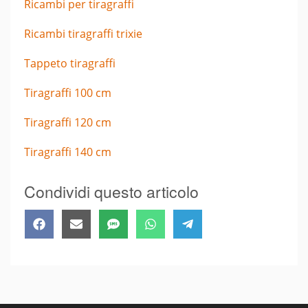
Ricambi per tiragraffi
Ricambi tiragraffi trixie
Tappeto tiragraffi
Tiragraffi 100 cm
Tiragraffi 120 cm
Tiragraffi 140 cm
Condividi questo articolo
Share
Share
Share
Share
Share
Facebook
Email
SMS
WhatsApp
Telegram
on
on
on
on
on