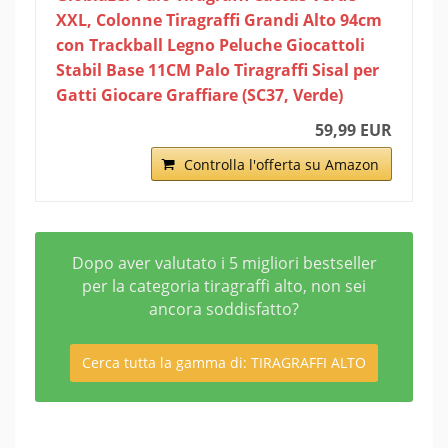
XXL, Colonne Tiragraffi Grandi Alto 94cm
con Trackball Legno Peluche Giocattoli
Stabil Base 11CM Palo Tiragraffi Sisal per
Gatti Giocare Graffiare (SC37, Verde)
59,99 EUR
Controlla l'offerta su Amazon
Dopo aver valutato i 5 migliori bestseller
per la categoria tiragraffi alto, non sei
ancora soddisfatto?
Cerca tutta la gamma di: TIRAGRAFFI ALTO