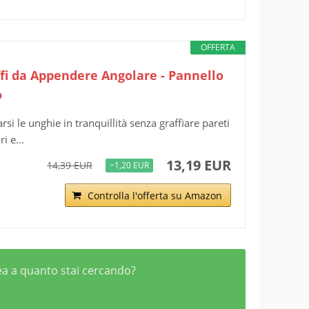
OFFERTA
affi da Appendere Angolare - Pannello
o
i le unghie in tranquillità senza graffiare pareti
i e...
13,19 EUR
14,39 EUR
−1,20 EUR
Controlla l'offerta su Amazon
inea a quanto stai cercando?