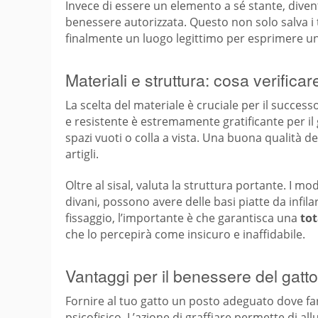
Invece di essere un elemento a sé stante, diven
benessere autorizzata. Questo non solo salva i tu
finalmente un luogo legittimo per esprimere 
Materiali e struttura: cosa verificar
La scelta del materiale è cruciale per il success
e resistente è estremamente gratificante per il ga
spazi vuoti o colla a vista. Una buona qualità d
artigli.
Oltre al sisal, valuta la struttura portante. I mod
divani, possono avere delle basi piatte da infila
fissaggio, l’importante è che garantisca una
tot
che lo percepirà come insicuro e inaffidabile.
Vantaggi per il benessere del gatto
Fornire al tuo gatto un posto adeguato dove far
psicofisico. L’azione di graffiare permette di al