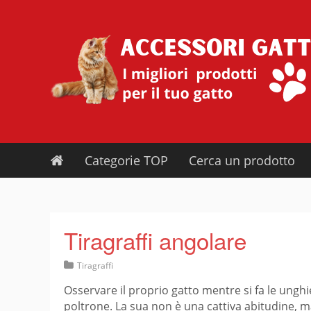
Skip
to
content
Categorie TOP
Cerca un prodotto
Tiragraffi angolare
Tiragraffi
Osservare il proprio gatto mentre si fa le ungh
poltrone. La sua non è una cattiva abitudine, ma 