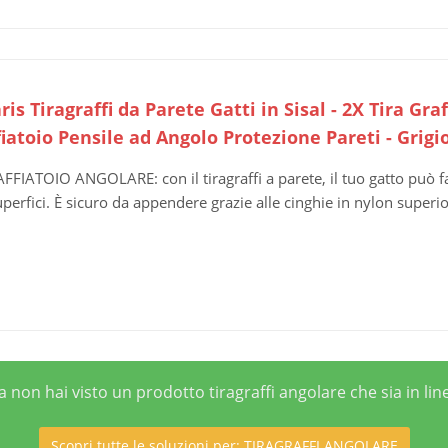
is Tiragraffi da Parete Gatti in Sisal - 2X Tira Gr
iatoio Pensile ad Angolo Protezione Pareti - Grigi
FFIATOIO ANGOLARE: con il tiragraffi a parete, il tuo gatto può fars
uperfici. È sicuro da appendere grazie alle cinghie in nylon superior
ia non hai visto un prodotto tiragraffi angolare che sia in l
Scopri tutte le soluzioni per: TIRAGRAFFI ANGOLARE