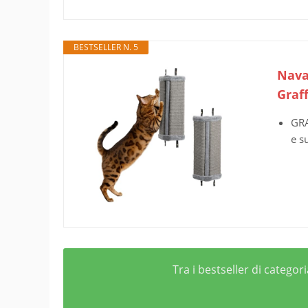
BESTSELLER N. 5
Navar
Graff
GRA
e s
Tra i bestseller di categor