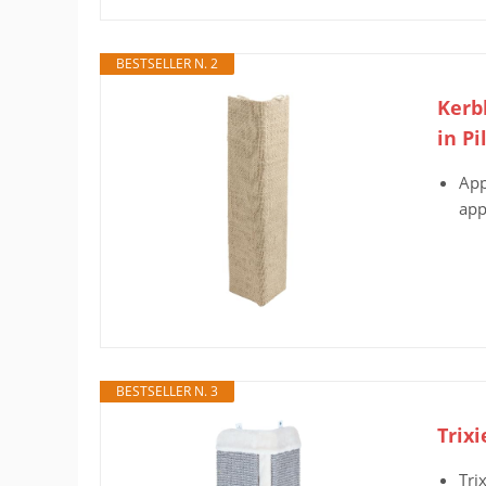
BESTSELLER N. 2
Kerbl
in Pi
App
app
BESTSELLER N. 3
Trixi
Tri