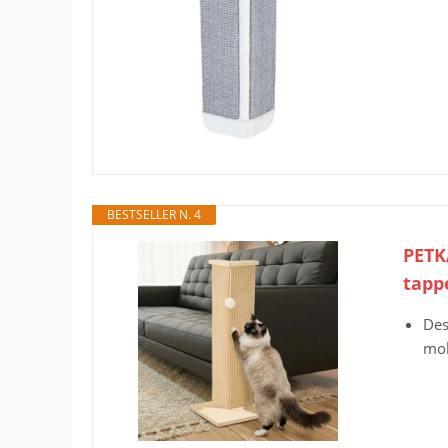
BESTSELLER N. 4
PETKA
tappe
Des
mob