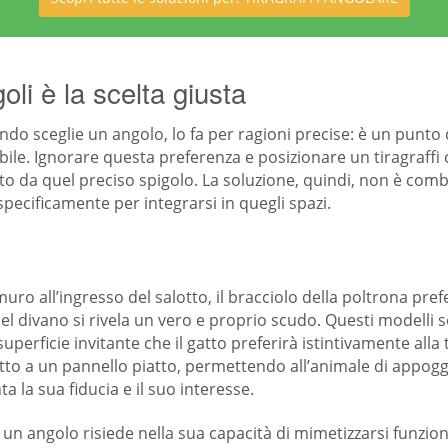
li è la scelta giusta
o sceglie un angolo, lo fa per ragioni precise: è un punto di
bile. Ignorare questa preferenza e posizionare un tiragraffi 
tratto da quel preciso spigolo. La soluzione, quindi, non è co
pecificamente per integrarsi in quegli spazi.
muro all’ingresso del salotto, il bracciolo della poltrona pref
l divano si rivela un vero e proprio scudo. Questi modelli s
erficie invitante che il gatto preferirà istintivamente alla t
tto a un pannello piatto, permettendo all’animale di appoggia
a la sua fiducia e il suo interesse.
 ad un angolo risiede nella sua capacità di mimetizzarsi funz