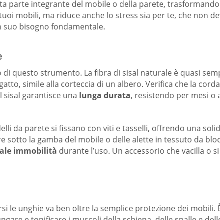
ta parte integrante del mobile o della parete, trasformando 
oi mobili, ma riduce anche lo stress sia per te, che non devi
un suo bisogno fondamentale.
e
o di questo strumento. La fibra di sisal naturale è quasi sem
tto, simile alla corteccia di un albero. Verifica che la corda 
el sisal garantisce una
lunga durata
, resistendo per mesi o a
elli da parete si fissano con viti e tasselli, offrendo una solidi
re sotto la gamba del mobile o delle alette in tessuto da bloc
ale immobilità
durante l’uso. Un accessorio che vacilla o s
si le unghie va ben oltre la semplice protezione dei mobili. 
lungare e tonificare i muscoli della schiena, delle spalle e de