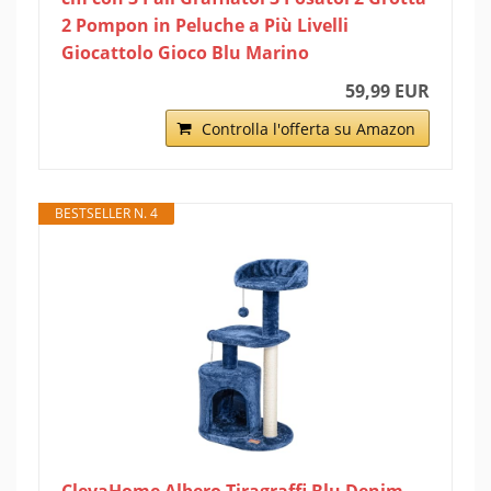
2 Pompon in Peluche a Più Livelli
Giocattolo Gioco Blu Marino
59,99 EUR
Controlla l'offerta su Amazon
BESTSELLER N. 4
ClevaHome Albero Tiragraffi Blu Denim