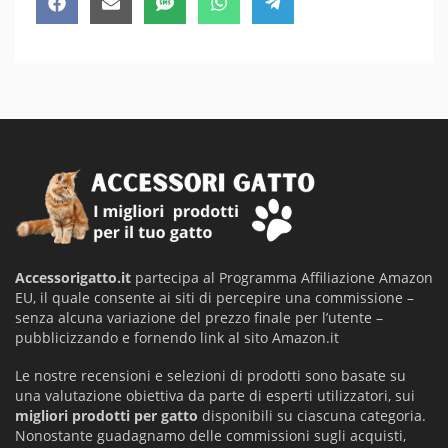
Share
Share
Share
Share
Share
Facebook
Email
SMS
WhatsApp
Telegram
on
on
on
on
on
Accessorigatto.it
partecipa al Programma Affiliazione Amazon
EU, il quale consente ai siti di percepire una commissione –
senza alcuna variazione del prezzo finale per l’utente –
pubblicizzando e fornendo link al sito Amazon.it
Le nostre recensioni e selezioni di prodotti sono basate su
una valutazione obiettiva da parte di esperti utilizzatori, sui
migliori prodotti per gatto
disponibili su ciascuna categoria.
Nonostante guadagnamo delle commissioni sugli acquisti,