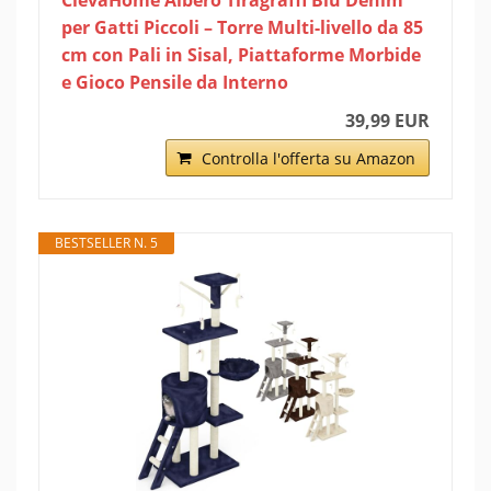
per Gatti Piccoli – Torre Multi-livello da 85
cm con Pali in Sisal, Piattaforme Morbide
e Gioco Pensile da Interno
39,99 EUR
Controlla l'offerta su Amazon
BESTSELLER N. 5