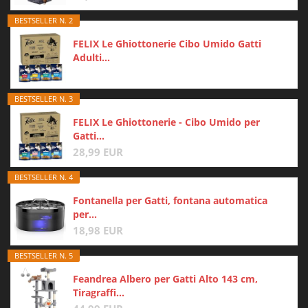
BESTSELLER N. 2
FELIX Le Ghiottonerie Cibo Umido Gatti
Adulti...
BESTSELLER N. 3
FELIX Le Ghiottonerie - Cibo Umido per
Gatti...
28,99 EUR
BESTSELLER N. 4
Fontanella per Gatti, fontana automatica
per...
18,98 EUR
BESTSELLER N. 5
Feandrea Albero per Gatti Alto 143 cm,
Tiragraffi...