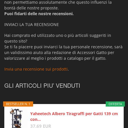
non permettiamo assolutamente che questo influenzi la
bontà delle nostre proposte.
Puoi fidarti delle nostre recensioni.
INVIACI LA TUA RECENSIONE
Hai comprato ed utilizzato uno o più articoli suggeriti in
questo sito?
Se ti fa piacere puoi inviarci la tua personale recensione, sarà
un validissimo aiuto alla redazione di Accessori Gatto per
valorizzare al meglio i prodotti a catalogo per il gatto.
Invia una recensione sui prodotti
.
GLI ARTICOLI PIU’ VENDUTI
BESTSELLER N. 1
OFFERTA
Yaheetech Albero Tiragraffi per Gatti 139 cm
con...
37,69 EUR