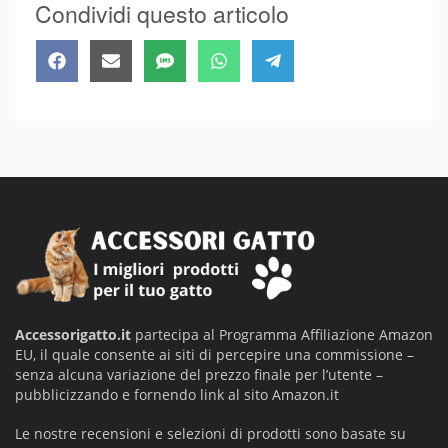
Condividi questo articolo
Share
Share
Share
Share
Share
Facebook
Email
SMS
WhatsApp
Telegram
on
on
on
on
on
Accessorigatto.it
partecipa al Programma Affiliazione Amazon
EU, il quale consente ai siti di percepire una commissione –
senza alcuna variazione del prezzo finale per l’utente –
pubblicizzando e fornendo link al sito Amazon.it
Le nostre recensioni e selezioni di prodotti sono basate su