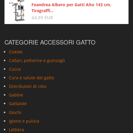
Feandrea Albero per Gatti Alto 143 cm,
Tiragraffi...
44,99 EUR
CATEGORIE ACCESSORI GATTO
Ciotole
Collari, pettorine e guinzagli
Cucce
Cura e salute del gatto
Distributori di cibo
Gabbie
Gattaiole
Giochi
Igiene e pulizia
Lettiera