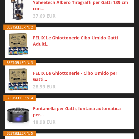
Yaheetech Albero Tiragraffi per Gatti 139 cm
con...
37,69 EUR
BESTSELLER N. 2
FELIX Le Ghiottonerie Cibo Umido Gatti
Adulti...
BESTSELLER N. 3
FELIX Le Ghiottonerie - Cibo Umido per
Gatti...
28,99 EUR
BESTSELLER N. 4
Fontanella per Gatti, fontana automatica
per...
18,98 EUR
BESTSELLER N. 5