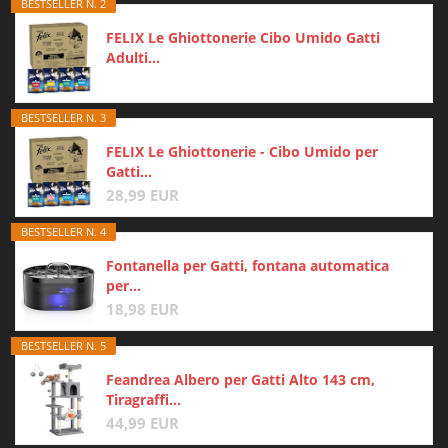
BESTSELLER N. 2
FELIX Le Ghiottonerie Cibo Umido Gatti
Adulti...
BESTSELLER N. 3
FELIX Le Ghiottonerie - Cibo Umido per
Gatti...
28,99 EUR
BESTSELLER N. 4
Fontanella per Gatti, fontana automatica
per...
18,98 EUR
BESTSELLER N. 5
Feandrea Albero per Gatti Alto 143 cm,
Tiragraffi...
44,99 EUR