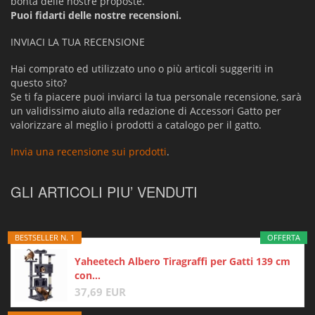
bontà delle nostre proposte.
Puoi fidarti delle nostre recensioni.
INVIACI LA TUA RECENSIONE
Hai comprato ed utilizzato uno o più articoli suggeriti in
questo sito?
Se ti fa piacere puoi inviarci la tua personale recensione, sarà
un validissimo aiuto alla redazione di Accessori Gatto per
valorizzare al meglio i prodotti a catalogo per il gatto.
Invia una recensione sui prodotti
.
GLI ARTICOLI PIU’ VENDUTI
BESTSELLER N. 1
OFFERTA
Yaheetech Albero Tiragraffi per Gatti 139 cm
con...
37,69 EUR