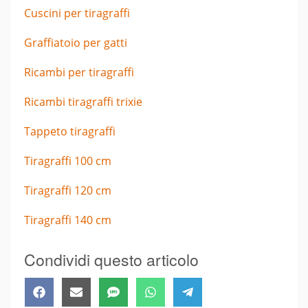
Cuscini per tiragraffi
Graffiatoio per gatti
Ricambi per tiragraffi
Ricambi tiragraffi trixie
Tappeto tiragraffi
Tiragraffi 100 cm
Tiragraffi 120 cm
Tiragraffi 140 cm
Condividi questo articolo
Share
Share
Share
Share
Share
Facebook
Email
SMS
WhatsApp
Telegram
on
on
on
on
on