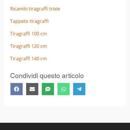
Ricambi tiragraffi trixie
Tappeto tiragraffi
Tiragraffi 100 cm
Tiragraffi 120 cm
Tiragraffi 140 cm
Condividi questo articolo
Share
Share
Share
Share
Share
Facebook
Email
SMS
WhatsApp
Telegram
on
on
on
on
on