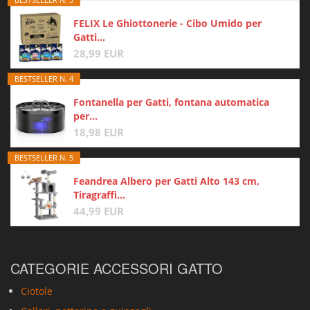
FELIX Le Ghiottonerie - Cibo Umido per
Gatti...
28,99 EUR
BESTSELLER N. 4
Fontanella per Gatti, fontana automatica
per...
18,98 EUR
BESTSELLER N. 5
Feandrea Albero per Gatti Alto 143 cm,
Tiragraffi...
44,99 EUR
CATEGORIE ACCESSORI GATTO
Ciotole