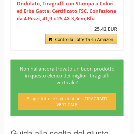
Ondulato, Tiragraffi con Stampa a Colori
ed Erba Gatta, Certificato FSC, Confezione
da 4 Pezzi, 41,9 x 25,4X 3,8cm,Blu
25,42 EUR
Controlla l'offerta su Amazon
Non hai ancora trovato un buon prodotto
in questo elenco dei migliori tiragraffi
verticale?
Scopri tutte le soluzioni per: TIRAGRAFFI
VERTICALE
Guida alla scelta del giusto