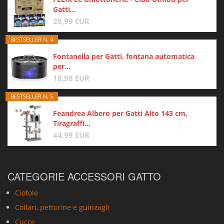
Gatti...
28,99 EUR
BESTSELLER N. 4
Fontanella per Gatti, fontana automatica
per...
18,98 EUR
BESTSELLER N. 5
Feandrea Albero per Gatti Alto 143 cm,
Tiragraffi...
44,99 EUR
CATEGORIE ACCESSORI GATTO
Ciotole
Collari, pettorine e guinzagli
Cucce