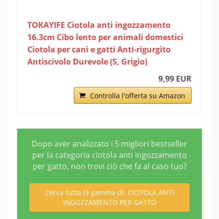
TOKAYIFE Ciotola anti ingozzamento
16.3cm Cibo lento per animali domestici
Ciotola per cani e gatti Anti-rigurgito
Antiscivolo Durevole (S, Grigio)
9,99 EUR
Controlla l'offerta su Amazon
Dopo aver analizzato i 5 migliori bestseller
per la categoria ciotola anti ingozzamento
per gatto, non trovi ciò che fa al caso tuo?
Cerca tutta la gamma di: CIOTOLA ANTI
INGOZZAMENTO PER GATTO