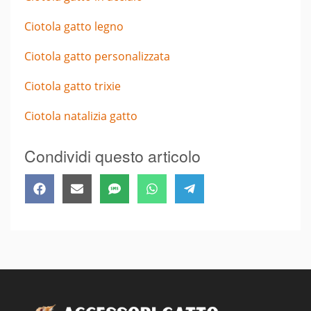
Ciotola gatto legno
Ciotola gatto personalizzata
Ciotola gatto trixie
Ciotola natalizia gatto
Condividi questo articolo
Share
Share
Share
Share
Share
Facebook
Email
SMS
WhatsApp
Telegram
on
on
on
on
on