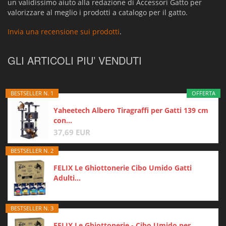
un validissimo aiuto alla redazione di Accessori Gatto per
valorizzare al meglio i prodotti a catalogo per il gatto.
Invia una recensione sui prodotti
.
GLI ARTICOLI PIU’ VENDUTI
BESTSELLER N. 1
OFFERTA
Yaheetech Albero Tiragraffi per Gatti 139 cm
con...
37,69 EUR
BESTSELLER N. 2
FELIX Le Ghiottonerie Cibo Umido Gatti
Adulti...
BESTSELLER N. 3
FELIX Le Ghiottonerie - Cibo Umido per