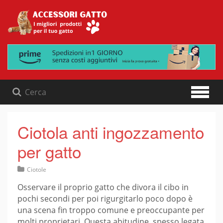
Skip
to
content
Ciotola anti ingozzamento
per gatto
Ciotole
Osservare il proprio gatto che divora il cibo in
pochi secondi per poi rigurgitarlo poco dopo è
una scena fin troppo comune e preoccupante per
molti proprietari. Questa abitudine, spesso legata