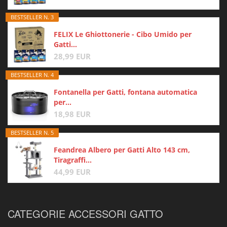
BESTSELLER N. 3
FELIX Le Ghiottonerie - Cibo Umido per
Gatti...
28,99 EUR
BESTSELLER N. 4
Fontanella per Gatti, fontana automatica
per...
18,98 EUR
BESTSELLER N. 5
Feandrea Albero per Gatti Alto 143 cm,
Tiragraffi...
44,99 EUR
CATEGORIE ACCESSORI GATTO