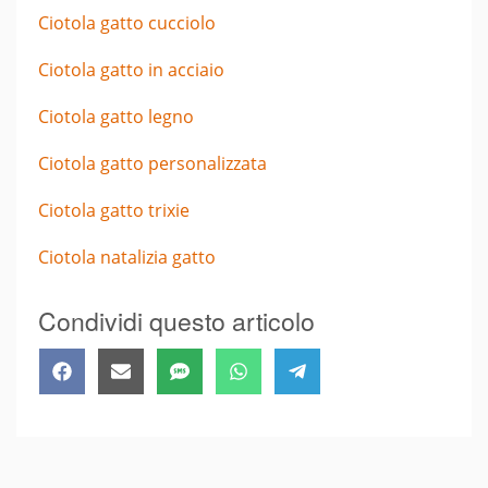
Ciotola gatto cucciolo
Ciotola gatto in acciaio
Ciotola gatto legno
Ciotola gatto personalizzata
Ciotola gatto trixie
Ciotola natalizia gatto
Condividi questo articolo
Share
Share
Share
Share
Share
Facebook
Email
SMS
WhatsApp
Telegram
on
on
on
on
on