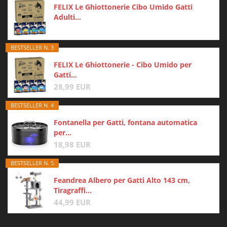
FELIX Le Ghiottonerie Cibo Umido Gatti
Adulti...
BESTSELLER N. 3
FELIX Le Ghiottonerie - Cibo Umido per
Gatti...
28,99 EUR
BESTSELLER N. 4
Fontanella per Gatti, fontana automatica
per...
18,98 EUR
BESTSELLER N. 5
Feandrea Albero per Gatti Alto 143 cm,
Tiragraffi...
44,99 EUR