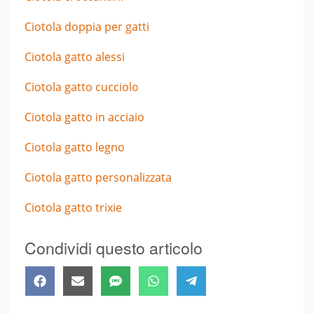
Ciotola doppia per gatti
Ciotola gatto alessi
Ciotola gatto cucciolo
Ciotola gatto in acciaio
Ciotola gatto legno
Ciotola gatto personalizzata
Ciotola gatto trixie
Condividi questo articolo
Share
Share
Share
Share
Share
Facebook
Email
SMS
WhatsApp
Telegram
on
on
on
on
on