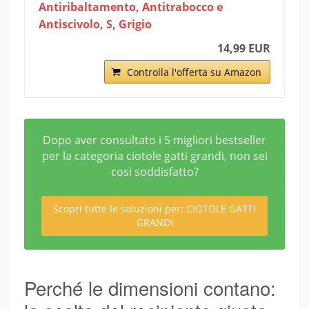
Antiribaltamento, Antitrabocco e
Antiscivolo, S, Grigio
14,99 EUR
Controlla l'offerta su Amazon
Dopo aver consultato i 5 migliori bestseller
per la categoria ciotole gatti grandi, non sei
così soddisfatto?
Scopri tutte le soluzioni per: CIOTOLE GATTI
GRANDI
Perché le dimensioni contano: