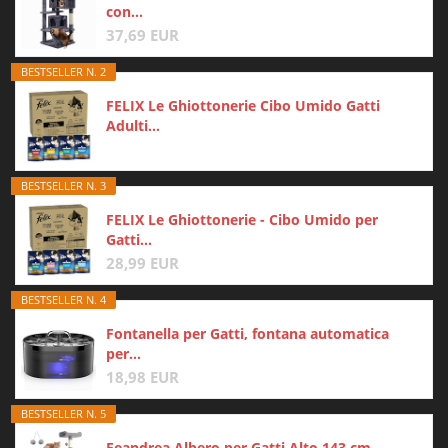
con...
37,69 EUR
BESTSELLER N. 2
FELIX Le Ghiottonerie Cibo Umido Gatti
Adulti...
BESTSELLER N. 3
FELIX Le Ghiottonerie - Cibo Umido per
Gatti...
28,99 EUR
BESTSELLER N. 4
Fontanella per Gatti, fontana automatica
per...
18,98 EUR
BESTSELLER N. 5
Feandrea Albero per Gatti Alto 143 cm,