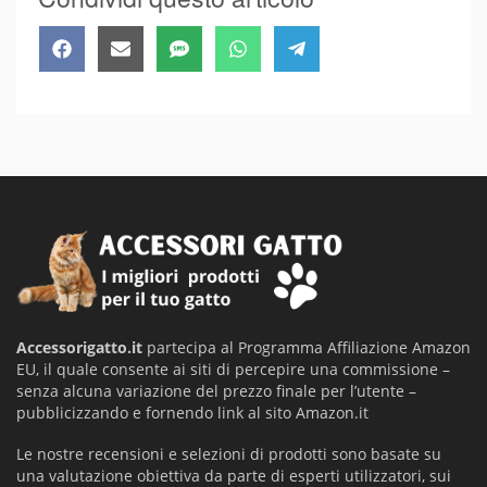
Share
Share
Share
Share
Share
Facebook
Email
SMS
WhatsApp
Telegram
on
on
on
on
on
Accessorigatto.it
partecipa al Programma Affiliazione Amazon
EU, il quale consente ai siti di percepire una commissione –
senza alcuna variazione del prezzo finale per l’utente –
pubblicizzando e fornendo link al sito Amazon.it
Le nostre recensioni e selezioni di prodotti sono basate su
una valutazione obiettiva da parte di esperti utilizzatori, sui