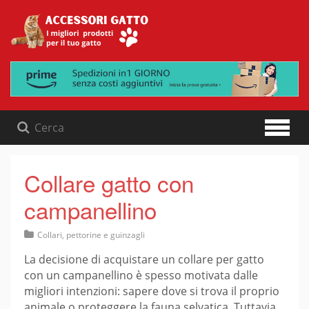
Skip
to
content
Collare gatto con
campanellino
Collari, pettorine e guinzagli
La decisione di acquistare un collare per gatto
con un campanellino è spesso motivata dalle
migliori intenzioni: sapere dove si trova il proprio
animale o proteggere la fauna selvatica. Tuttavia,