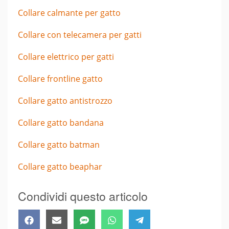
Collare calmante per gatto
Collare con telecamera per gatti
Collare elettrico per gatti
Collare frontline gatto
Collare gatto antistrozzo
Collare gatto bandana
Collare gatto batman
Collare gatto beaphar
Condividi questo articolo
Share
Share
Share
Share
Share
Facebook
Email
SMS
WhatsApp
Telegram