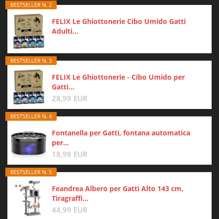
BESTSELLER N. 2
FELIX Le Ghiottonerie Cibo Umido Gatti
Adulti...
BESTSELLER N. 3
FELIX Le Ghiottonerie - Cibo Umido per
Gatti...
28,99 EUR
BESTSELLER N. 4
Fontanella per Gatti, fontana automatica
per...
18,98 EUR
BESTSELLER N. 5
Feandrea Albero per Gatti Alto 143 cm,
Tiragraffi...
44,99 EUR