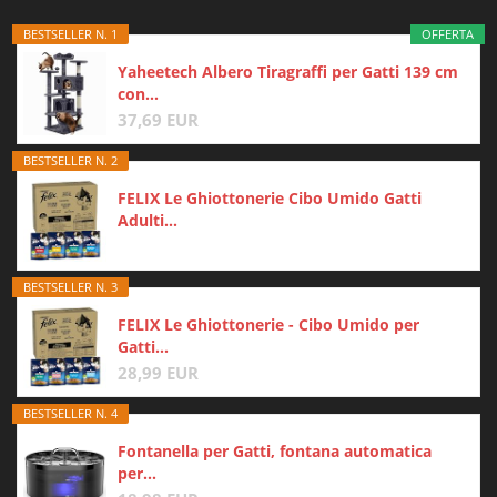
BESTSELLER N. 1
OFFERTA
Yaheetech Albero Tiragraffi per Gatti 139 cm
con...
37,69 EUR
BESTSELLER N. 2
FELIX Le Ghiottonerie Cibo Umido Gatti
Adulti...
BESTSELLER N. 3
FELIX Le Ghiottonerie - Cibo Umido per
Gatti...
28,99 EUR
BESTSELLER N. 4
Fontanella per Gatti, fontana automatica
per...