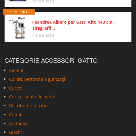
18,98 EUR
BESTSELLER N. 5
Feandrea Albero per Gatti Alto 143 cm,
Tiragraffi...
44,99 EUR
CATEGORIE ACCESSORI GATTO
Ciotole
Collari, pettorine e guinzagli
Cucce
Cura e salute del gatto
Distributori di cibo
Gabbie
Gattaiole
Giochi