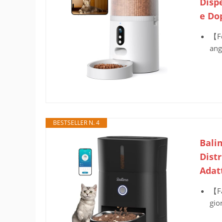
Disp
e Do
【Fo
ang
BESTSELLER N. 4
Bali
Distr
Adat
【Fa
gio