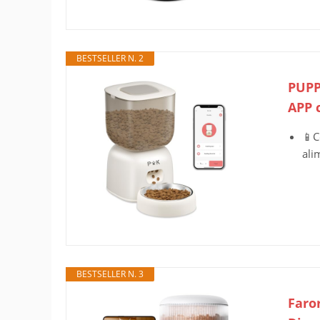
BESTSELLER N. 2
PUPP
APP c
📱C
ali
BESTSELLER N. 3
Faro