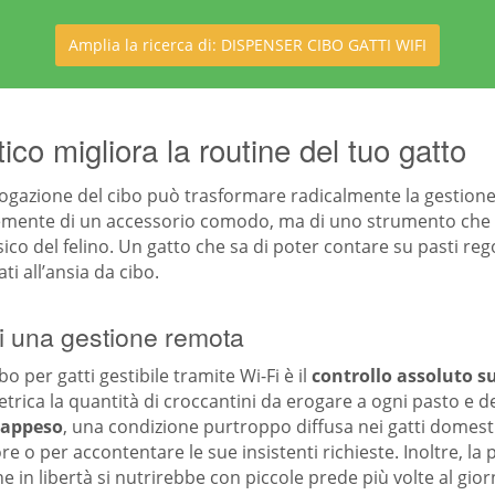
Amplia la ricerca di: DISPENSER CIBO GATTI WIFI
co migliora la routine del tuo gatto
rogazione del cibo può trasformare radicalmente la gestione
plicemente di un accessorio comodo, ma di uno strumento che
sico del felino. Un gatto che sa di poter contare su pasti reg
i all’ansia da cibo.
di una gestione remota
bo per gatti gestibile tramite Wi-Fi è il
controllo assoluto su
trica la quantità di croccantini da erogare a ogni pasto e d
rappeso
, una condizione purtroppo diffusa nei gatti domestic
e o per accontentare le sue insistenti richieste. Inoltre, la p
 che in libertà si nutrirebbe con piccole prede più volte al g