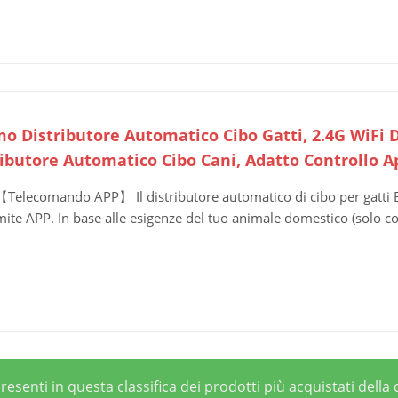
mo Distributore Automatico Cibo Gatti, 2.4G WiFi 
ributore Automatico Cibo Cani, Adatto Controllo Ap
【Telecomando APP】 Il distributore automatico di cibo per gatti 
mite APP. In base alle esigenze del tuo animale domestico (solo c
esenti in questa classifica dei prodotti più acquistati della 