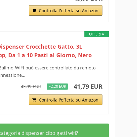
Controlla l'offerta su Amazon
OFFERTA
Dispenser Crocchette Gatto, 3L
p, Da 1 a 10 Pasti al Giorno, Nero
Bailmo-WiFi può essere controllato da remoto
onnessione...
41,79 EUR
43,99 EUR
−2,20 EUR
Controlla l'offerta su Amazon
categoria dispenser cibo gatti wifi?