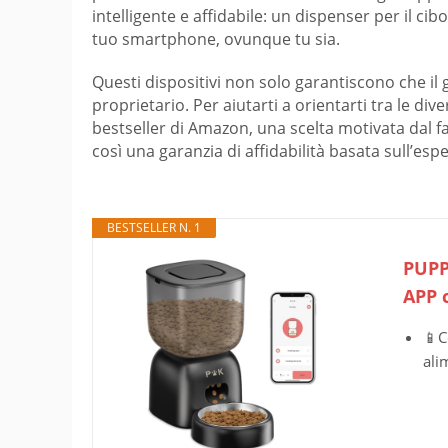
intelligente e affidabile: un dispenser per il ci
tuo smartphone, ovunque tu sia.
Questi dispositivi non solo garantiscono che il g
proprietario. Per aiutarti a orientarti tra le di
bestseller di Amazon, una scelta motivata dal fat
così una garanzia di affidabilità basata sull’espe
BESTSELLER N. 1
PUPP
APP c
📱C
ali