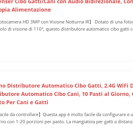
enser Cibo Gatti/Cani con Audio Bidirezionale, C
ppia Alimentazione
tocamera HD 3MP con Visione Notturna IR】 Dotato di una fotoca
olo di visione di 110°, questo distributore automatico cibo gatti c
mo Distributore Automatico Cibo Gatti, 2.4G WiFi 
ibutore Automatico Cibo Cani, 10 Pasti al Giorno, C
to Per Cani e Gatti
cile da controllare】Questa app è molto facile da configurare e uti
rno con 1-20 porzioni per pasto. La mangiatoia per gatti a distanza