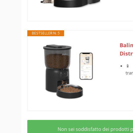
BESTSELLER N. 5
Bali
Dist
📱 
tra
Non sei soddisfatto dei prodotti pr