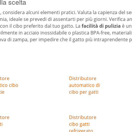
lla scelta
considera alcuni elementi pratici. Valuta la capienza del se
a, ideale se prevedi di assentarti per più giorni. Verifica 
con il cibo preferito dal tuo gatto. La
facilità di pulizia
è un 
bilmente in acciaio inossidabile o plastica BPA-free, materiali 
prova di zampa, per impedire che il gatto più intraprendente 
utore
Distributore
ico cibo
automatico di
xie
cibo per gatti
utore
Distributore
ti
cibo gatti
refrigerato