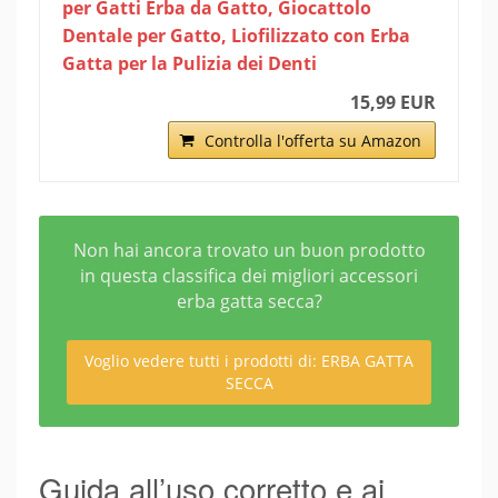
per Gatti Erba da Gatto, Giocattolo
Dentale per Gatto, Liofilizzato con Erba
Gatta per la Pulizia dei Denti
15,99 EUR
Controlla l'offerta su Amazon
Non hai ancora trovato un buon prodotto
in questa classifica dei migliori accessori
erba gatta secca?
Voglio vedere tutti i prodotti di: ERBA GATTA
SECCA
Guida all’uso corretto e ai