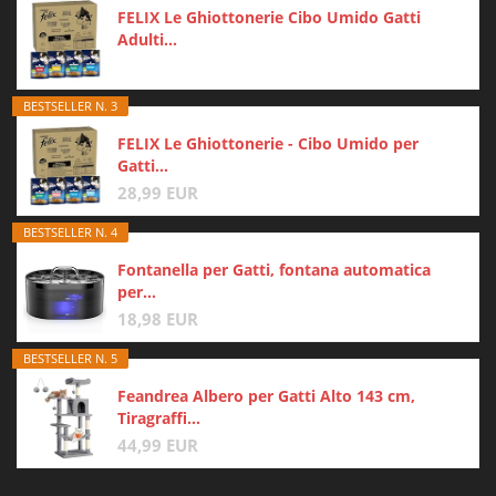
FELIX Le Ghiottonerie Cibo Umido Gatti
Adulti...
BESTSELLER N. 3
FELIX Le Ghiottonerie - Cibo Umido per
Gatti...
28,99 EUR
BESTSELLER N. 4
Fontanella per Gatti, fontana automatica
per...
18,98 EUR
BESTSELLER N. 5
Feandrea Albero per Gatti Alto 143 cm,
Tiragraffi...
44,99 EUR