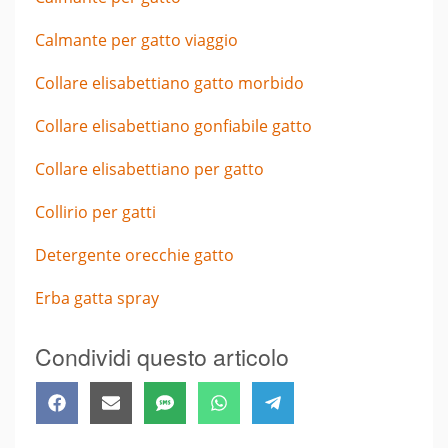
Calmante per gatto viaggio
Collare elisabettiano gatto morbido
Collare elisabettiano gonfiabile gatto
Collare elisabettiano per gatto
Collirio per gatti
Detergente orecchie gatto
Erba gatta spray
Condividi questo articolo
Share
Share
Share
Share
Share
Facebook
Email
SMS
WhatsApp
Telegram
on
on
on
on
on