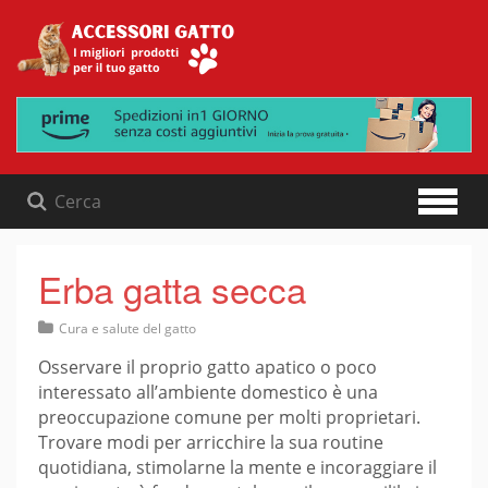
Skip
to
content
Erba gatta secca
Cura e salute del gatto
Osservare il proprio gatto apatico o poco
interessato all’ambiente domestico è una
preoccupazione comune per molti proprietari.
Trovare modi per arricchire la sua routine
quotidiana, stimolarne la mente e incoraggiare il