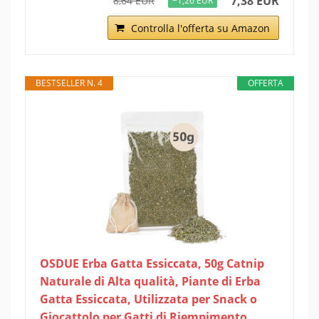
7,38 EUR
8,64 EUR
−1,26 EUR
Controlla l'offerta su Amazon
BESTSELLER N. 4
OFFERTA
OSDUE Erba Gatta Essiccata, 50g Catnip
Naturale di Alta qualità, Piante di Erba
Gatta Essiccata, Utilizzata per Snack o
Giocattolo per Gatti di Riempimento,