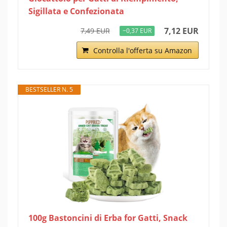
Sigillata e Confezionata
7,12 EUR
7,49 EUR
−0,37 EUR
Controlla l'offerta su Amazon
BESTSELLER N. 5
100g Bastoncini di Erba for Gatti, Snack