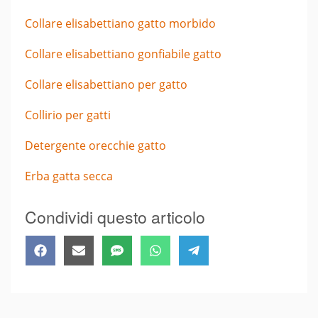
Collare elisabettiano gatto morbido
Collare elisabettiano gonfiabile gatto
Collare elisabettiano per gatto
Collirio per gatti
Detergente orecchie gatto
Erba gatta secca
Condividi questo articolo
Share
Share
Share
Share
Share
Facebook
Email
SMS
WhatsApp
Telegram
on
on
on
on
on