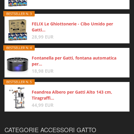
BESTSELLER N. 3
FELIX Le Ghiottonerie - Cibo Umido per
Gatti...
28,99 EUR
BESTSELLER N. 4
Fontanella per Gatti, fontana automatica
per...
18,98 EUR
BESTSELLER N. 5
Feandrea Albero per Gatti Alto 143 cm,
Tiragraffi...
44,99 EUR
CATEGORIE ACCESSORI GATTO