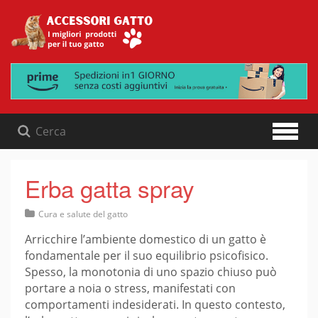
Skip
to
content
Erba gatta spray
Cura e salute del gatto
Arricchire l’ambiente domestico di un gatto è
fondamentale per il suo equilibrio psicofisico.
Spesso, la monotonia di uno spazio chiuso può
portare a noia o stress, manifestati con
comportamenti indesiderati. In questo contesto,