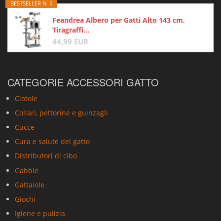
BESTSELLER N. 5
Feandrea Albero per Gatti Alto 143 cm,
Tiragraffi...
44,99 EUR
CATEGORIE ACCESSORI GATTO
Ciotole
Collari, pettorine e guinzagli
Cucce
Cura e salute del gatto
Distributori di cibo
Gabbie
Gattaiole
Giochi
Igiene e pulizia