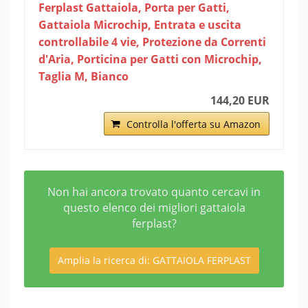
Ferplast Gattaiola, Porta per Gatti,
Gattaiola Microchip, Entrata e uscita
controllabile 4 vie, Protezione da Correnti
d'Aria, Porticina per Gatti con Microchip,
Taglia M, Bianco
144,20 EUR
Controlla l'offerta su Amazon
Non hai ancora trovato quanto cercavi in
questo elenco dei migliori gattaiola
ferplast?
Amplia la ricerca di: GATTAIOLA FERPLAST