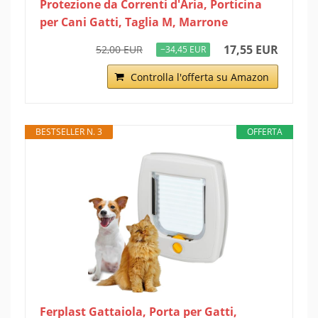
Protezione da Correnti d'Aria, Porticina
per Cani Gatti, Taglia M, Marrone
17,55 EUR
52,00 EUR
−34,45 EUR
Controlla l'offerta su Amazon
BESTSELLER N. 3
OFFERTA
Ferplast Gattaiola, Porta per Gatti,