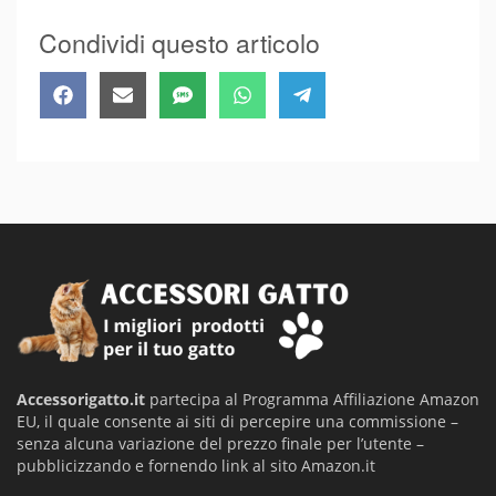
Condividi questo articolo
Share
Share
Share
Share
Share
Facebook
Email
SMS
WhatsApp
Telegram
on
on
on
on
on
Accessorigatto.it
partecipa al Programma Affiliazione Amazon
EU, il quale consente ai siti di percepire una commissione –
senza alcuna variazione del prezzo finale per l’utente –
pubblicizzando e fornendo link al sito Amazon.it