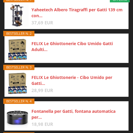
Yaheetech Albero Tiragraffi per Gatti 139 cm
con...
37,69 EUR
BESTSELLER N. 2
FELIX Le Ghiottonerie Cibo Umido Gatti
Adulti...
BESTSELLER N. 3
FELIX Le Ghiottonerie - Cibo Umido per
Gatti...
28,99 EUR
BESTSELLER N. 4
Fontanella per Gatti, fontana automatica
per...
18,98 EUR