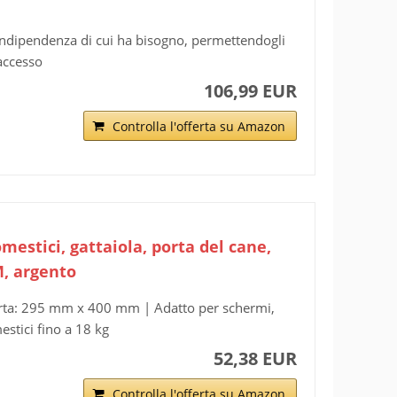
'indipendenza di cui ha bisogno, permettendogli
 accesso
106,99 EUR
Controlla l'offerta su Amazon
estici, gattaiola, porta del cane,
M, argento
orta: 295 mm x 400 mm | Adatto per schermi,
stici fino a 18 kg
52,38 EUR
Controlla l'offerta su Amazon