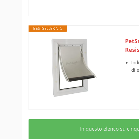
BESTSELLER N. 5
PetS
Resi
Ind
di 
In questo elenco su cinque