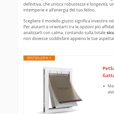
definitiva, che unisca robustezza e longevità, un
intemperie e all’energia del tuo felino.
Scegliere il modello giusto significa investire 
Per aiutarti a orientarti tra le opzioni più affid
analizzarli con calma, contando sulla totale
sic
non dovesse soddisfare appieno le tue aspettat
BESTSELLER N. 1
PetS
Gatta
Mas
ale