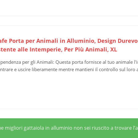
afe Porta per Animali in Alluminio, Design Durevol
stente alle Intemperie, Per Più Animali, XL
ipendenza per gli Animali: Questa porta fornisce al tuo animale l
entrare e uscire liberamente mentre mantieni il controllo sul loro
 migliori gattaiola in alluminio non sei riuscito a trovare l’a