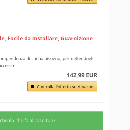
e, Facile da Installare, Guarnizione
'indipendenza di cui ha bisogno, permettendogli
 accesso
142,99 EUR
Controlla l'offerta su Amazon
rticolo che fa al caso tuo?