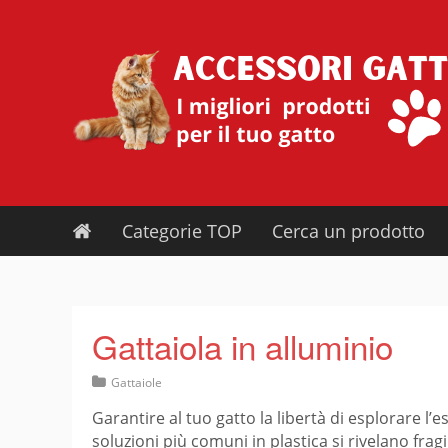
Skip
to
content
Categorie TOP
Cerca un prodotto
Gattaiola in alluminio
Gattaiole
Garantire al tuo gatto la libertà di esplorare 
soluzioni più comuni in plastica si rivelano fra