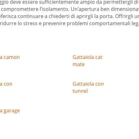
ssaggio deve essere sufficientemente ampio da permettergli d
ompromettere l’isolamento. Un’apertura ben dimensionata au
eferisca continuare a chiederti di aprirgli la porta. Offrirgl
, ridurre lo stress e prevenire problemi comportamentali legat
la camon
Gattaiola cat
mate
la con
Gattaiola con
tunnel
la garage