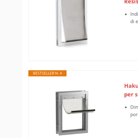
Resis
Ind
di 
BESTSELLER N. 4
Haku
per 
Dim
por