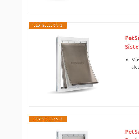
BESTSELLER N. 2
PetS
Siste
Mas
ale
BESTSELLER N. 3
PetS