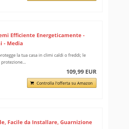
remi Efficiente Energeticamente -
ni - Media
otegge la tua casa in climi caldi o freddi; le
 protezione...
109,99 EUR
Controlla l'offerta su Amazon
e, Facile da Installare, Guarnizione