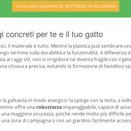
Cerca tutta la gamma di: GATTAIOLA IN ALLUMINIO
 concreti per te e il tuo gatto
ici, il materiale è tutto. Mentre la plastica può sembrare u
go termine sulla durabilità e la funzionalità. A differenza d
ai raggi UV, non si irrigidisce né diventa fragile con il gelo
a chiusura precisa, evitando la formazione di fastidiosi s
n la gattaiola in modo energico: la spinge con la testa, a vol
luminio offre una
robustezza
impareggiabile, capace di assorb
n una maggiore sicurezza, poiché rende molto più difficile per
n una zona di campagna o con un giardino facilmente accessi