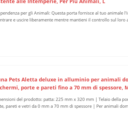
tente alle Intemperie, Per Più Animali, L
ipendenza per gli Animali: Questa porta fornisce al tuo animale l
entrare e uscire liberamente mentre mantieni il controllo sul loro
na Pets Aletta deluxe in alluminio per animali dom
schermi, porte e pareti fino a 70 mm di spessore, 
ensioni del prodotto: patta: 225 mm x 320 mm | Telaio della p
te, pareti e vetri da 0 mm a 70 mm di spessore | Per animali dome