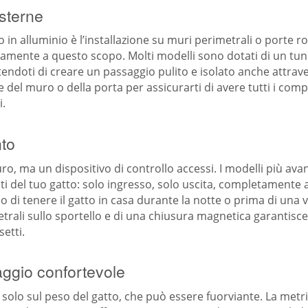
esterne
o in alluminio è l’installazione su muri perimetrali o porte
ficamente a questo scopo. Molti modelli sono dotati di un tu
endoti di creare un passaggio pulito e isolato anche attrav
 del muro o della porta per assicurarti di avere tutti i com
i.
nto
, ma un dispositivo di controllo accessi. I modelli più avanz
ti del tuo gatto: solo ingresso, solo uscita, completament
 di tenere il gatto in casa durante la notte o prima di una vi
metrali sullo sportello e di una chiusura magnetica garantisc
etti.
ggio confortevole
solo sul peso del gatto, che può essere fuorviante. La metri