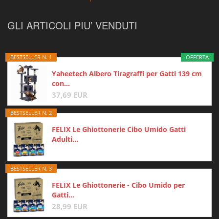
GLI ARTICOLI PIU’ VENDUTI
BESTSELLER N. 1
OFFERTA
Yaheetech Albero Tiragraffi per Gatti 139 cm
con...
37,69 EUR
BESTSELLER N. 2
FELIX Le Ghiottonerie Cibo Umido Gatti
Adulti...
BESTSELLER N. 3
FELIX Le Ghiottonerie - Cibo Umido per
Gatti...
28,99 EUR