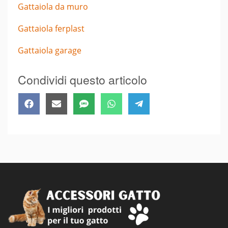
Gattaiola da muro
Gattaiola ferplast
Gattaiola garage
Condividi questo articolo
Share
Share
Share
Share
Share
Facebook
Email
SMS
WhatsApp
Telegram
on
on
on
on
on