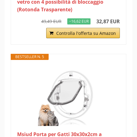
vetro con 4 possibilità di bloccaggio
(Rotonda Trasparente)
32,87 EUR
49,49 EUR
−16,62 EUR
Controlla l'offerta su Amazon
BESTSELLER N. 5
Msiud Porta per Gatti 30x30x2cm a