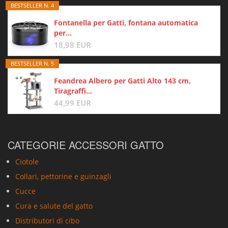
BESTSELLER N. 4
Fontanella per Gatti, fontana automatica
per...
18,98 EUR
BESTSELLER N. 5
Feandrea Albero per Gatti Alto 143 cm,
Tiragraffi...
44,99 EUR
CATEGORIE ACCESSORI GATTO
Ciotole
Collari, pettorine e guinzagli
Cucce
Cura e salute del gatto
Distributori di cibo