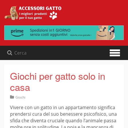
Skip
to
content
Giochi per gatto solo in
casa
Giochi
Vivere con un gatto in un appartamento significa
prendersi cura del suo benessere psicofisico, una
sfida che diventa cruciale quando l’animale passa
molte ore in solitudine. La noia e la mancanza di