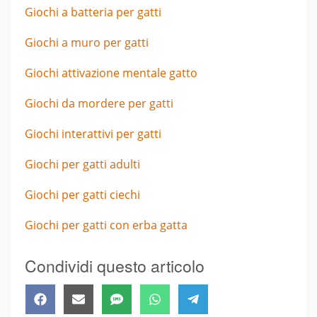
Giochi a batteria per gatti
Giochi a muro per gatti
Giochi attivazione mentale gatto
Giochi da mordere per gatti
Giochi interattivi per gatti
Giochi per gatti adulti
Giochi per gatti ciechi
Giochi per gatti con erba gatta
Condividi questo articolo
Share
Share
Share
Share
Share
Facebook
Email
SMS
WhatsApp
Telegram
on
on
on
on
on