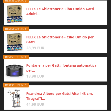
BESTSELLER N. 2
FELIX Le Ghiottonerie Cibo Umido Gatti
Adulti...
BESTSELLER N. 3
FELIX Le Ghiottonerie - Cibo Umido per
Gatti...
28,99 EUR
BESTSELLER N. 4
Fontanella per Gatti, fontana automatica
per...
18,98 EUR
BESTSELLER N. 5
Feandrea Albero per Gatti Alto 143 cm,
Tiragraffi...
44,99 EUR