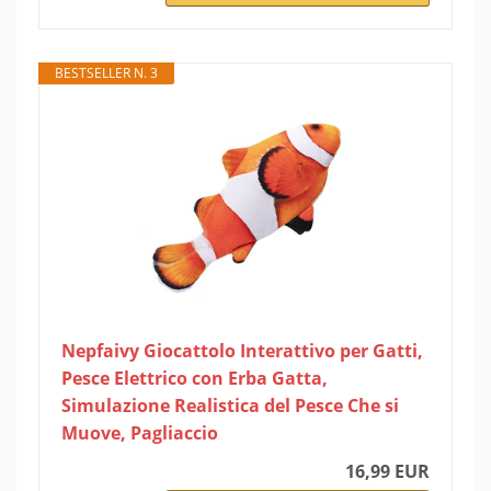
BESTSELLER N. 3
Nepfaivy Giocattolo Interattivo per Gatti,
Pesce Elettrico con Erba Gatta,
Simulazione Realistica del Pesce Che si
Muove, Pagliaccio
16,99 EUR