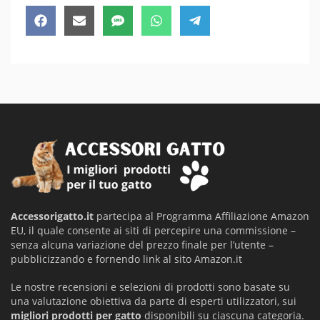
Share
Share
Share
Share
Share
Facebook
Email
SMS
WhatsApp
Telegram
on
on
on
on
on
Accessorigatto.it
partecipa al Programma Affiliazione Amazon
EU, il quale consente ai siti di percepire una commissione –
senza alcuna variazione del prezzo finale per l’utente –
pubblicizzando e fornendo link al sito Amazon.it
Le nostre recensioni e selezioni di prodotti sono basate su
una valutazione obiettiva da parte di esperti utilizzatori, sui
migliori prodotti per gatto
disponibili su ciascuna categoria.