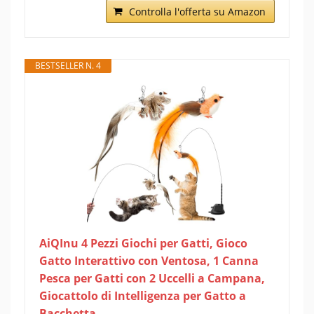
Controlla l'offerta su Amazon
BESTSELLER N. 4
AiQInu 4 Pezzi Giochi per Gatti, Gioco
Gatto Interattivo con Ventosa, 1 Canna
Pesca per Gatti con 2 Uccelli a Campana,
Giocattolo di Intelligenza per Gatto a
Bacchetta