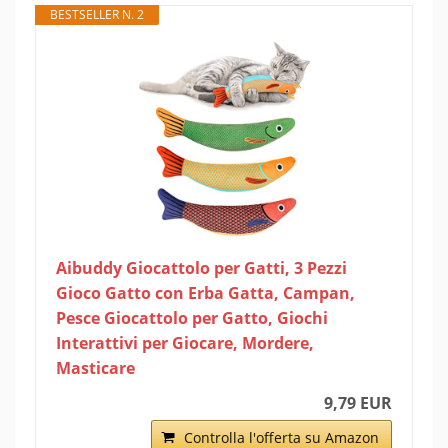
BESTSELLER N. 2
Aibuddy Giocattolo per Gatti, 3 Pezzi
Gioco Gatto con Erba Gatta, Campan,
Pesce Giocattolo per Gatto, Giochi
Interattivi per Giocare, Mordere,
Masticare
9,79 EUR
Controlla l'offerta su Amazon