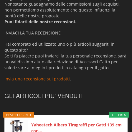
Nonostante guadagnamo delle commissioni sugli acquisti,
non permettiamo assolutamente che questo influenzi la
bontà delle nostre proposte.
Puoi fidarti delle nostre recensioni.
INVIACI LA TUA RECENSIONE
Hai comprato ed utilizzato uno o più articoli suggeriti in
questo sito?
Se ti fa piacere puoi inviarci la tua personale recensione, sarà
un validissimo aiuto alla redazione di Accessori Gatto per
valorizzare al meglio i prodotti a catalogo per il gatto.
Invia una recensione sui prodotti
.
GLI ARTICOLI PIU’ VENDUTI
BESTSELLER N. 1
OFFERTA
Yaheetech Albero Tiragraffi per Gatti 139 cm
con...