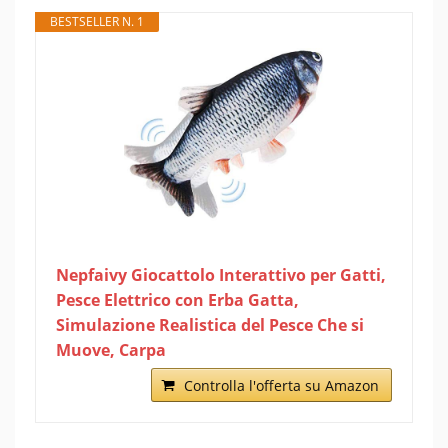
BESTSELLER N. 1
Nepfaivy Giocattolo Interattivo per Gatti,
Pesce Elettrico con Erba Gatta,
Simulazione Realistica del Pesce Che si
Muove, Carpa
Controlla l'offerta su Amazon