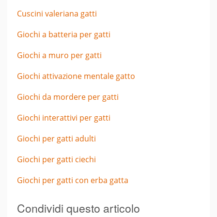
Cuscini valeriana gatti
Giochi a batteria per gatti
Giochi a muro per gatti
Giochi attivazione mentale gatto
Giochi da mordere per gatti
Giochi interattivi per gatti
Giochi per gatti adulti
Giochi per gatti ciechi
Giochi per gatti con erba gatta
Condividi questo articolo