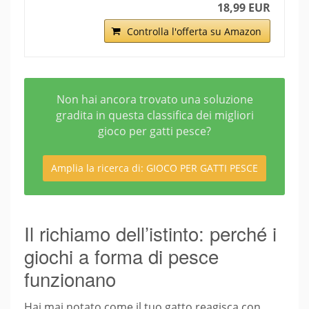
18,99 EUR
Controlla l'offerta su Amazon
Non hai ancora trovato una soluzione
gradita in questa classifica dei migliori
gioco per gatti pesce?
Amplia la ricerca di: GIOCO PER GATTI PESCE
Il richiamo dell’istinto: perché i
giochi a forma di pesce
funzionano
Hai mai notato come il tuo gatto reagisca con