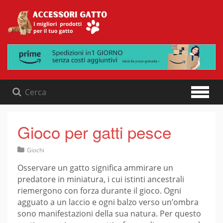
Skip
to
content
Gioco per gatti pesce
Giochi
Osservare un gatto significa ammirare un
predatore in miniatura, i cui istinti ancestrali
riemergono con forza durante il gioco. Ogni
agguato a un laccio e ogni balzo verso un’ombra
sono manifestazioni della sua natura. Per questo