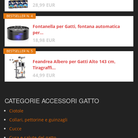
28,99 EUR
BESTSELLER N. 4
Fontanella per Gatti, fontana automatica
per...
18,98 EUR
BESTSELLER N. 5
Feandrea Albero per Gatti Alto 143 cm,
Tiragraffi...
44,99 EUR
CATEGORIE ACCESSORI GATTO
Ciotole
Collari, pettorine e guinzagli
Cucce
Cura e salute del gatto