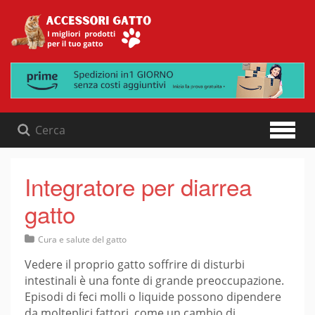
Skip
to
content
Integratore per diarrea
gatto
Cura e salute del gatto
Vedere il proprio gatto soffrire di disturbi
intestinali è una fonte di grande preoccupazione.
Episodi di feci molli o liquide possono dipendere
da molteplici fattori, come un cambio di