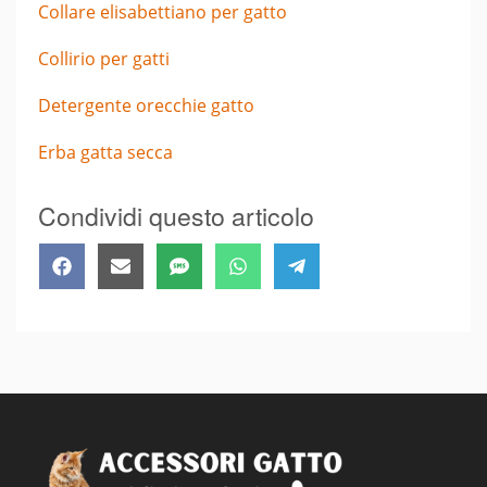
Collare elisabettiano per gatto
Collirio per gatti
Detergente orecchie gatto
Erba gatta secca
Condividi questo articolo
Share
Share
Share
Share
Share
Facebook
Email
SMS
WhatsApp
Telegram
on
on
on
on
on