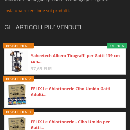
Invia una recensione sui prodotti
.
GLI ARTICOLI PIU’ VENDUTI
BESTSELLER N. 1
OFFERTA
Yaheetech Albero Tiragraffi per Gatti 139 cm
con...
37,69 EUR
BESTSELLER N. 2
FELIX Le Ghiottonerie Cibo Umido Gatti
Adulti...
BESTSELLER N. 3
FELIX Le Ghiottonerie - Cibo Umido per
Gatti...