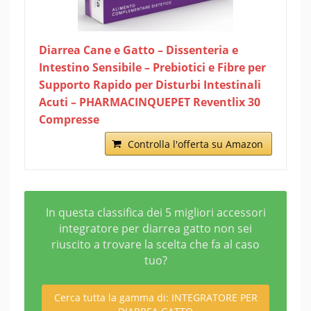
Diarrea Cane e Gatto – Dissenteria e
Intestino Sensibile – Prebiotici e Fibre per
Supporto Rapido per Disturbi Intestinali
Acuti – PHARMACINQUEPET Reventlix 30
Compresse
Controlla l'offerta su Amazon
In questa classifica dei 5 migliori accessori
integratore per diarrea gatto non sei
riuscito a trovare la scelta che fa al caso
tuo?
Cerca tutta la gamma di: INTEGRATORE PER