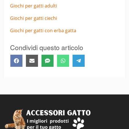
Giochi per gatti adulti
Giochi per gatti ciechi
Giochi per gatti con erba gatta
Condividi questo articolo
Share
Share
Share
Share
Share
Facebook
Email
SMS
WhatsApp
Telegram
on
on
on
on
on