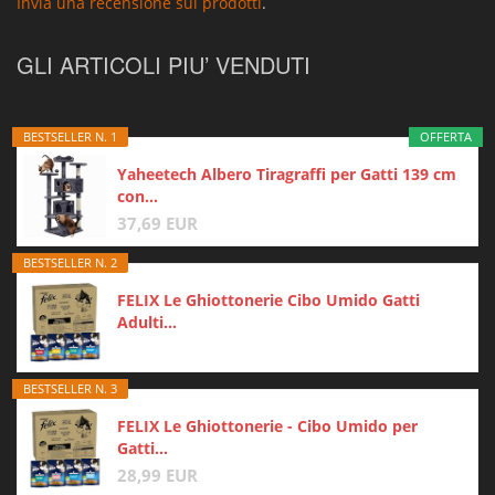
Invia una recensione sui prodotti
.
GLI ARTICOLI PIU’ VENDUTI
BESTSELLER N. 1
OFFERTA
Yaheetech Albero Tiragraffi per Gatti 139 cm
con...
37,69 EUR
BESTSELLER N. 2
FELIX Le Ghiottonerie Cibo Umido Gatti
Adulti...
BESTSELLER N. 3
FELIX Le Ghiottonerie - Cibo Umido per
Gatti...
28,99 EUR