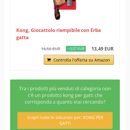
Kong, Giocattolo riempibile con Erba
gatta
13,49 EUR
16,56 EUR
−3,07 EUR
Controlla l'offerta su Amazon
Tra i prodotti più venduti di categoria non
c’è un prodotto kong per gatti che
corrisponda a quanto stai cercando?
Scopri tutte le soluzioni per: KONG PER
GATTI