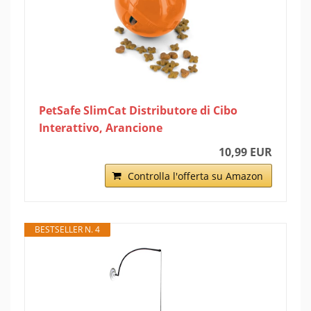
PetSafe SlimCat Distributore di Cibo
Interattivo, Arancione
10,99 EUR
Controlla l'offerta su Amazon
BESTSELLER N. 4