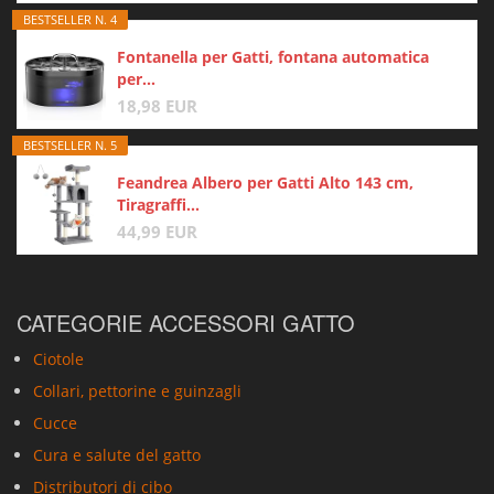
BESTSELLER N. 4
Fontanella per Gatti, fontana automatica
per...
18,98 EUR
BESTSELLER N. 5
Feandrea Albero per Gatti Alto 143 cm,
Tiragraffi...
44,99 EUR
CATEGORIE ACCESSORI GATTO
Ciotole
Collari, pettorine e guinzagli
Cucce
Cura e salute del gatto
Distributori di cibo