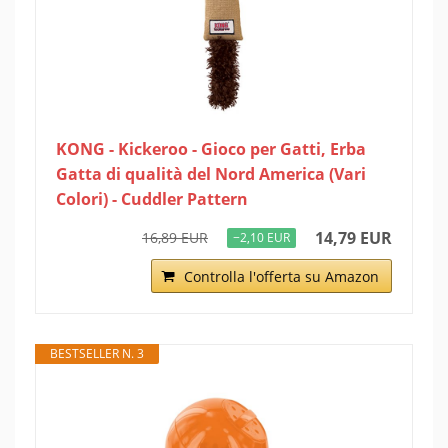
KONG - Kickeroo - Gioco per Gatti, Erba
Gatta di qualità del Nord America (Vari
Colori) - Cuddler Pattern
14,79 EUR
16,89 EUR
−2,10 EUR
Controlla l'offerta su Amazon
BESTSELLER N. 3