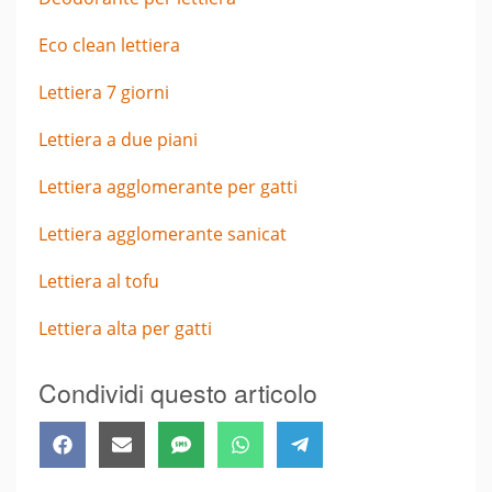
Eco clean lettiera
Lettiera 7 giorni
Lettiera a due piani
Lettiera agglomerante per gatti
Lettiera agglomerante sanicat
Lettiera al tofu
Lettiera alta per gatti
Condividi questo articolo
Share
Share
Share
Share
Share
Facebook
Email
SMS
WhatsApp
Telegram
on
on
on
on
on