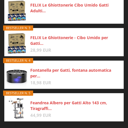
FELIX Le Ghiottonerie Cibo Umido Gatti
Adulti...
BESTSELLER N. 3
FELIX Le Ghiottonerie - Cibo Umido per
Gatti...
28,99 EUR
BESTSELLER N. 4
Fontanella per Gatti, fontana automatica
per...
18,98 EUR
BESTSELLER N. 5
Feandrea Albero per Gatti Alto 143 cm,
Tiragraffi...
44,99 EUR