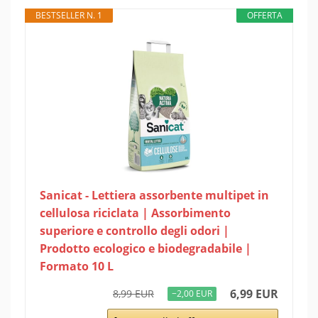
BESTSELLER N. 1
OFFERTA
Sanicat - Lettiera assorbente multipet in
cellulosa riciclata | Assorbimento
superiore e controllo degli odori |
Prodotto ecologico e biodegradabile |
Formato 10 L
6,99 EUR
8,99 EUR
−2,00 EUR