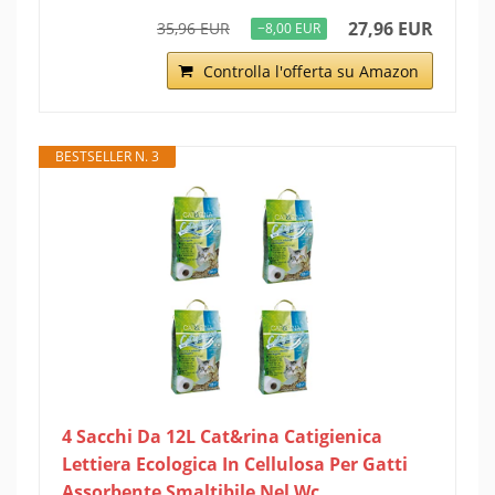
27,96 EUR
35,96 EUR
−8,00 EUR
Controlla l'offerta su Amazon
BESTSELLER N. 3
4 Sacchi Da 12L Cat&rina Catigienica
Lettiera Ecologica In Cellulosa Per Gatti
Assorbente Smaltibile Nel Wc