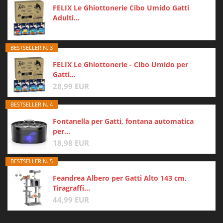
FELIX Le Ghiottonerie Cibo Umido Gatti
Adulti...
BESTSELLER N. 3
FELIX Le Ghiottonerie - Cibo Umido per
Gatti...
28,99 EUR
BESTSELLER N. 4
Fontanella per Gatti, fontana automatica
per...
18,98 EUR
BESTSELLER N. 5
Feandrea Albero per Gatti Alto 143 cm,
Tiragraffi...
44,99 EUR