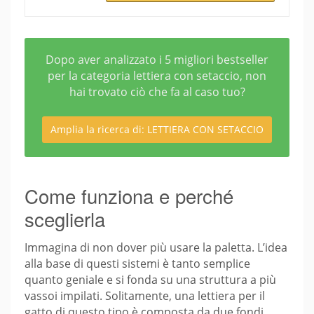
Dopo aver analizzato i 5 migliori bestseller
per la categoria lettiera con setaccio, non
hai trovato ciò che fa al caso tuo?
Amplia la ricerca di: LETTIERA CON SETACCIO
Come funziona e perché
sceglierla
Immagina di non dover più usare la paletta. L’idea
alla base di questi sistemi è tanto semplice
quanto geniale e si fonda su una struttura a più
vassoi impilati. Solitamente, una lettiera per il
gatto di questo tipo è composta da due fondi