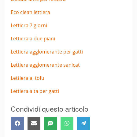
Eco clean lettiera
Lettiera 7 giorni
Lettiera a due piani
Lettiera agglomerante per gatti
Lettiera agglomerante sanicat
Lettiera al tofu
Lettiera alta per gatti
Condividi questo articolo
Share
Share
Share
Share
Share
Facebook
Email
SMS
WhatsApp
Telegram
on
on
on
on
on