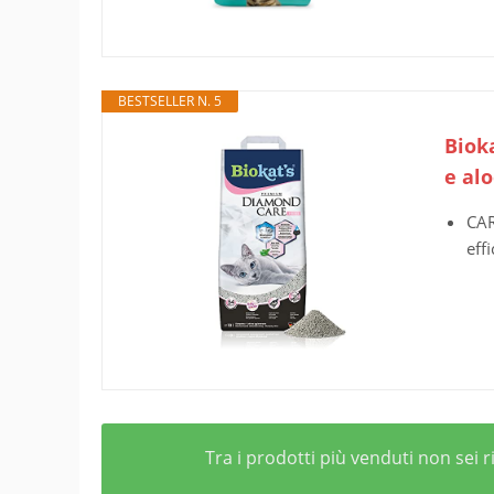
BESTSELLER N. 5
Biok
e alo
CAR
eff
Tra i prodotti più venduti non sei 