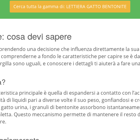
Cerca tutta la gamma di: LETTIERA GATTO BENTONITE
te: cosa devi sapere
ai prendendo una decisione che influenza direttamente la sua
omprenderne a fondo le caratteristiche per capire se è davv
rgilla sono uguali, e conoscere i dettagli ti aiuterà a fare u
a?
teristica principale è quella di espandersi a contatto con l’acqu
à di liquidi pari a diverse volte il suo peso, gonfiandosi 
atto urina, i granuli di bentonite assorbono istantaneament
aletta. Questo meccanismo permette di mantenere il resto dell
re.
 agglomerante