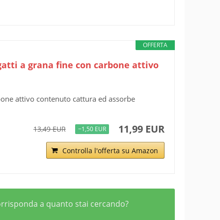
OFFERTA
atti a grana fine con carbone attivo
one attivo contenuto cattura ed assorbe
11,99 EUR
13,49 EUR
−1,50 EUR
Controlla l'offerta su Amazon
 corrisponda a quanto stai cercando?