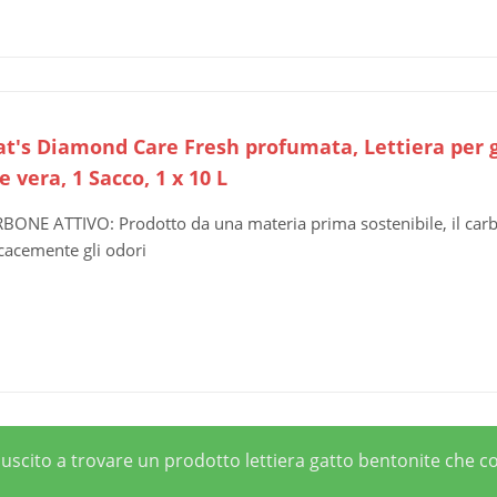
at's Diamond Care Fresh profumata, Lettiera per g
e vera, 1 Sacco, 1 x 10 L
BONE ATTIVO: Prodotto da una materia prima sostenibile, il carb
icacemente gli odori
riuscito a trovare un prodotto lettiera gatto bentonite che