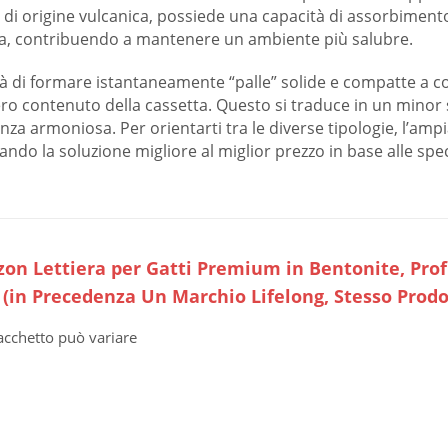
e di origine vulcanica, possiede una capacità di assorbimen
ana, contribuendo a mantenere un ambiente più salubre.
ità di formare istantaneamente “palle” solide e compatte a c
tero contenuto della cassetta. Questo si traduce in un minor 
venza armoniosa. Per orientarti tra le diverse tipologie, l’am
ndo la soluzione migliore al miglior prezzo in base alle spec
on Lettiera per Gatti Premium in Bentonite, Prof
) (in Precedenza Un Marchio Lifelong, Stesso Prodo
pacchetto può variare