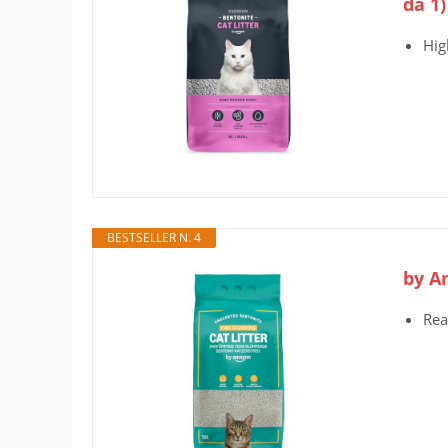
da 1
Hig
BESTSELLER N. 4
by A
Rea