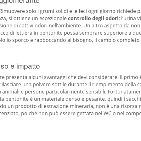
 Rimuovere solo i grumi solidi e le feci ogni giorno richiede po
a, si ottiene un eccezionale
controllo degli odori
: l’urina 
sione di cattivi odori nell’ambiente. Un altro aspetto da non
acco di lettiera in bentonite possa sembrare superiore a que
 lo sporco e rabboccando al bisogno, il cambio completo 
eso e impatto
e presenta alcuni svantaggi che devi considerare. Il primo 
lasciare una polvere sottile durante il riempimento della c
 di animali e persone particolarmente sensibili. Fortunatame
o: la bentonite è un materiale denso e pesante, quindi i sac
ndo un prodotto di estrazione mineraria, non è una risorsa
ferenziato, poiché non può essere gettata nel WC o nel compo