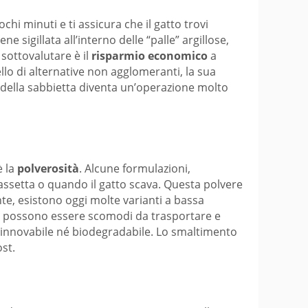
chi minuti e ti assicura che il gatto trovi
viene sigillata all’interno delle “palle” argillose,
 sottovalutare è il
risparmio economico
a
llo di alternative non agglomeranti, la sua
della sabbietta diventa un’operazione molto
è la
polverosità
. Alcune formulazioni,
assetta o quando il gatto scava. Questa polvere
nte, esistono oggi molte varianti a bassa
chi possono essere scomodi da trasportare e
 rinnovabile né biodegradabile. Lo smaltimento
st.