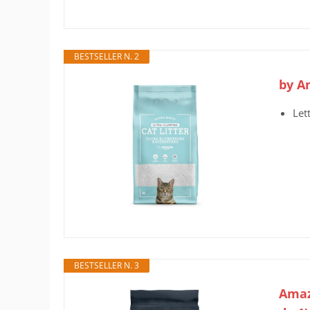
BESTSELLER N. 2
by A
Let
BESTSELLER N. 3
Amaz