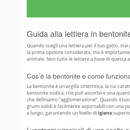
Guida alla lettiera in bentoni
Quando scegli una lettiera per il tuo gatto, st
la prima opzione considerata, ma è importante c
animale. Non tutte le lettiere a base di questa a
Cos’è la bentonite e come funzion
La bentonite è un’argilla smectitica, la cui carat
bentonite sodica, che può assorbire una quantit
che definiamo “agglomerazione”. Quando il tuo g
grumi solidi e facilmente asportabili con una p
a lungo, garantendo un livello di
igiene
superio
I vantaggi principali di una scelta