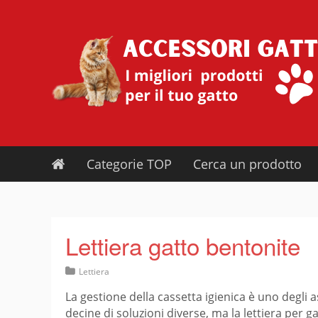
Skip
to
content
Categorie TOP
Cerca un prodotto
Lettiera gatto bentonite
Lettiera
La gestione della cassetta igienica è uno degli 
decine di soluzioni diverse, ma la lettiera per g