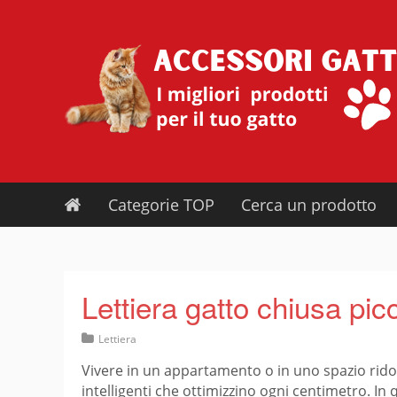
Skip
to
content
Categorie TOP
Cerca un prodotto
Lettiera gatto chiusa pic
Lettiera
Vivere in un appartamento o in uno spazio ridot
intelligenti che ottimizzino ogni centimetro. In 