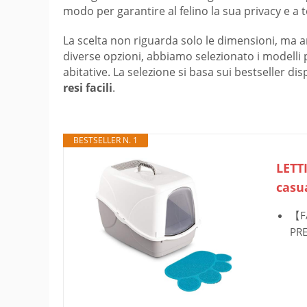
modo per garantire al felino la sua privacy e a t
La scelta non riguarda solo le dimensioni, ma anch
diverse opzioni, abbiamo selezionato i modelli p
abitative. La selezione si basa sui bestseller disp
resi facili
.
BESTSELLER N. 1
LETT
casu
【F
PRE