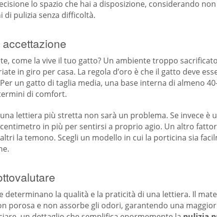
cisione lo spazio che hai a disposizione, considerando non 
 di pulizia senza difficoltà.
 e accettazione
te, come la vive il tuo gatto? Un ambiente troppo sacrificato
te in giro per casa. La regola d’oro è che il gatto deve es
. Per un gatto di taglia media, una base interna di almeno 4
termini di comfort.
, una lettiera più stretta non sarà un problema. Se invece è 
timetro in più per sentirsi a proprio agio. Un altro fattore 
ltri la temono. Scegli un modello in cui la porticina sia faci
ne.
ottovalutare
e determinano la qualità e la praticità di una lettiera. Il mate
on porosa e non assorbe gli odori, garantendo una maggiore d
anciare, un dettaglio che semplifica enormemente la
pulizia 