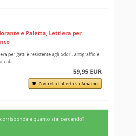
orante e Paletta, Lettiera per
anco
a per gatti è resistente agli odori, antigraffio e
o al...
59,95 EUR
Controlla l'offerta su Amazon
he corrisponda a quanto stai cercando?