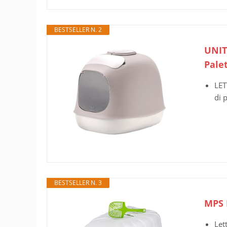
BESTSELLER N. 2
UNIT
Palet
LET
di 
BESTSELLER N. 3
MPS K
Let