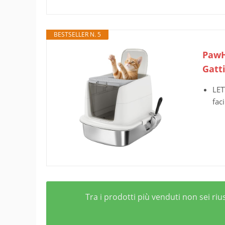
BESTSELLER N. 5
PawH
Gatti
LET
fac
Tra i prodotti più venduti non sei ri