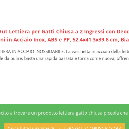
ut Lettiera per Gatti Chiusa a 2 Ingressi con Deod
ni in Acciaio Inox, ABS e PP, 52.4x41.3x39.8 cm, Bi
TIERA IN ACCIAIO INOSSIDABILE: La vaschetta in acciaio della lettier
ile da pulire: basta una rapida passata e torna come nuova, offrend
uscito a trovare un prodotto lettiera gatto chiusa piccola c
Cerca tutta la gamma di: LETTIERA GATTO CHIUSA PICCOLA