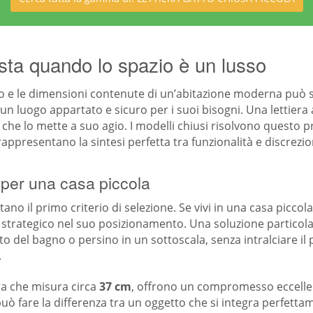
usta quando lo spazio è un lusso
tto e le dimensioni contenute di un’abitazione moderna può s
un luogo appartato e sicuro per i suoi bisogni. Una lettiera a
e che lo mette a suo agio. I modelli chiusi risolvono ques
rappresentano la sintesi perfetta tra funzionalità e discrezio
 per una casa piccola
no il primo criterio di selezione. Se vivi in una casa piccol
e strategico nel suo posizionamento. Una soluzione partico
zato del bagno o persino in un sottoscala, senza intralciare i
.
ra che misura circa
37 cm
, offrono un compromesso eccelle
uò fare la differenza tra un oggetto che si integra perfetta