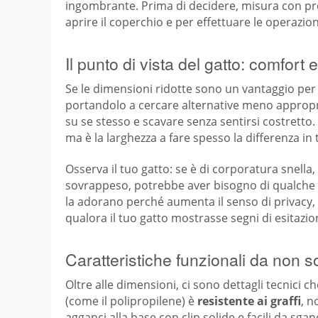
ingombrante. Prima di decidere, misura con pre
aprire il coperchio e per effettuare le operazioni
Il punto di vista del gatto: comfort
Se le dimensioni ridotte sono un vantaggio per 
portandolo a cercare alternative meno appropria
su se stesso e scavare senza sentirsi costretto
ma è la larghezza a fare spesso la differenza in 
Osserva il tuo gatto: se è di corporatura snella
sovrappeso, potrebbe aver bisogno di qualche cen
la adorano perché aumenta il senso di privacy, a
qualora il tuo gatto mostrasse segni di esitazio
Caratteristiche funzionali da non s
Oltre alle dimensioni, ci sono dettagli tecnici ch
(come il polipropilene) è
resistente ai graffi
, n
agganci alla base con clip solide e facili da sg