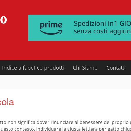
Indice alfabetico prodotti
Chi Siamo
Contatti
cola
to non significa dover rinunciare al benessere del proprio 
questo contesto, individuare la giusta lettiera per gatto chiu