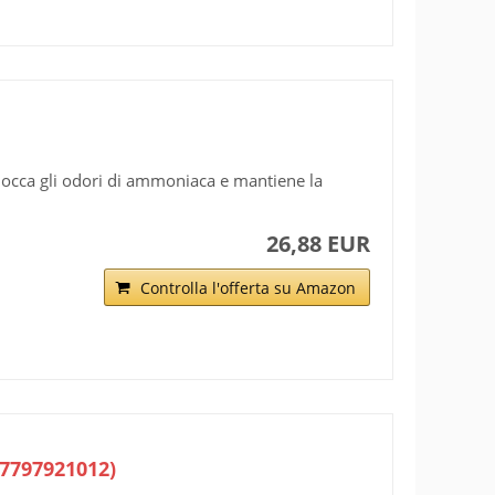
locca gli odori di ammoniaca e mantiene la
26,88 EUR
Controlla l'offerta su Amazon
77797921012)