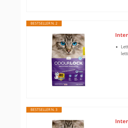
BESTSELLER N. 2
Inter
Let
lett
BESTSELLER N. 3
Inte