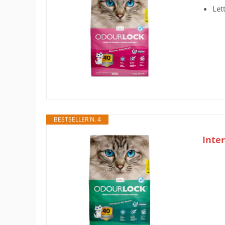
Let
BESTSELLER N. 4
Inter