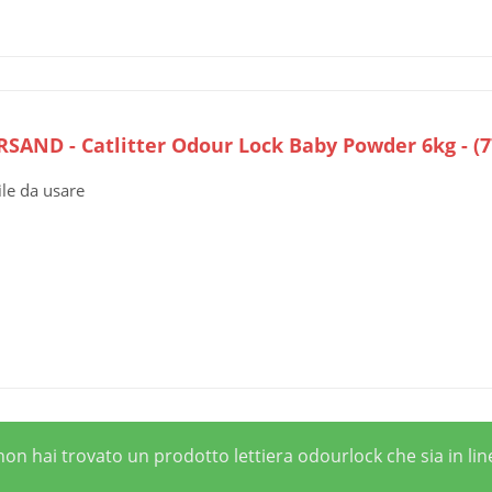
RSAND - Catlitter Odour Lock Baby Powder 6kg - (
ile da usare
 non hai trovato un prodotto lettiera odourlock che sia in li