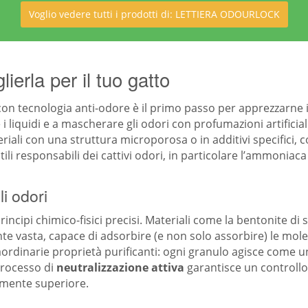
Voglio vedere tutti i prodotti di: LETTIERA ODOURLOCK
erla per il tuo gatto
n tecnologia anti-odore è il primo passo per apprezzarne i b
e i liquidi e a mascherare gli odori con profumazioni artifici
ateriali con una struttura microporosa o in additivi specifici
ili responsabili dei cattivi odori, in particolare l’ammoniac
li odori
cipi chimico-fisici precisi. Materiali come la bentonite di sodio
 vasta, capace di adsorbire (e non solo assorbire) le mole
aordinarie proprietà purificanti: ogni granulo agisce come un 
processo di
neutralizzazione attiva
garantisce un controllo
amente superiore.