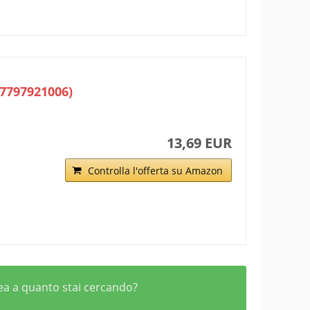
77797921006)
13,69 EUR
Controlla l'offerta su Amazon
nea a quanto stai cercando?