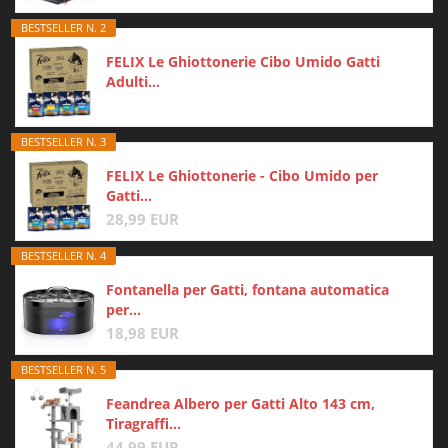
BESTSELLER N. 2
FELIX Le Ghiottonerie Cibo Umido Gatti
Adulti...
BESTSELLER N. 3
FELIX Le Ghiottonerie - Cibo Umido per
Gatti...
28,99 EUR
BESTSELLER N. 4
Fontanella per Gatti, fontana automatica
per...
18,98 EUR
BESTSELLER N. 5
Feandrea Albero per Gatti Alto 143 cm,
Tiragraffi...
44,99 EUR