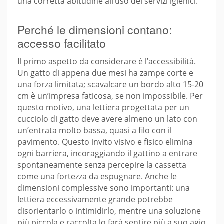
una corretta abitudine all’uso dei servizi igienici.
Perché le dimensioni contano:
accesso facilitato
Il primo aspetto da considerare è l’accessibilità.
Un gatto di appena due mesi ha zampe corte e
una forza limitata; scavalcare un bordo alto 15-20
cm è un’impresa faticosa, se non impossibile. Per
questo motivo, una lettiera progettata per un
cucciolo di gatto deve avere almeno un lato con
un’entrata molto bassa, quasi a filo con il
pavimento. Questo invito visivo e fisico elimina
ogni barriera, incoraggiando il gattino a entrare
spontaneamente senza percepire la cassetta
come una fortezza da espugnare. Anche le
dimensioni complessive sono importanti: una
lettiera eccessivamente grande potrebbe
disorientarlo o intimidirlo, mentre una soluzione
più piccola e raccolta lo farà sentire più a suo agio