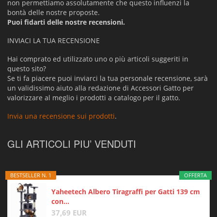
non permettiamo assolutamente che questo influenzi la
bontà delle nostre proposte.
Puoi fidarti delle nostre recensioni.
INVIACI LA TUA RECENSIONE
Hai comprato ed utilizzato uno o più articoli suggeriti in
questo sito?
Se ti fa piacere puoi inviarci la tua personale recensione, sarà
un validissimo aiuto alla redazione di Accessori Gatto per
valorizzare al meglio i prodotti a catalogo per il gatto.
Invia una recensione sui prodotti
.
GLI ARTICOLI PIU’ VENDUTI
BESTSELLER N. 1
OFFERTA
Yaheetech Albero Tiragraffi per Gatti 139 cm
con...
37,69 EUR