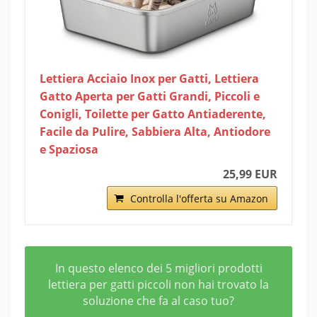
Lettiera Acciaio Inox per Gatti, Lettiera
Gatto Aperta per Gatti Grandi, Piccoli e
Conigli, Toilette per Gatto Antiaderente,
Facile da Pulire, Sabbiera Alta, Antiodore
e Spaziosa
25,99 EUR
Controlla l'offerta su Amazon
In questo elenco dei 5 migliori prodotti
lettiera per gatti piccoli non hai trovato la
soluzione che fa al caso tuo?