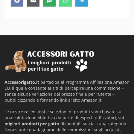
Share
Share
Share
Share
Share
Facebook
Email
SMS
WhatsApp
Telegram
on
on
on
on
on
Accessorigatto.it
partecipa al Programma Affiliazione Amazon
EU, il quale consente ai siti di percepire una commissione –
senza alcuna variazione del prezzo finale per l’utente –
pubblicizzando e fornendo link al sito Amazon.it
Le nostre recensioni e selezioni di prodotti sono basate su
una valutazione obiettiva da parte di esperti utilizzatori, sui
migliori prodotti per gatto
disponibili su ciascuna categoria.
Nonostante guadagnamo delle commissioni sugli acquisti,