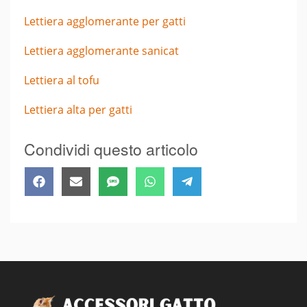
Lettiera agglomerante per gatti
Lettiera agglomerante sanicat
Lettiera al tofu
Lettiera alta per gatti
Condividi questo articolo
Share
Share
Share
Share
Share
Facebook
Email
SMS
WhatsApp
Telegram
on
on
on
on
on