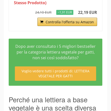
Stesso Prodotto)
22,19 EUR
24,10 EUR
−1,91 EUR
Controlla l'offerta su Amazon
Dopo aver consultato i 5 migliori bestseller
per la categoria lettiera vegetale per gatti,
non sei così soddisfatto?
Voglio vedere tutti i prodotti di: LETTIERA
VEGETALE PER GATTI
Perché una lettiera a base
vegetale è una scelta diversa