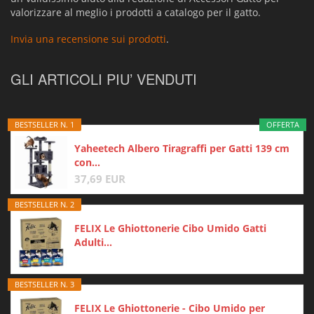
valorizzare al meglio i prodotti a catalogo per il gatto.
Invia una recensione sui prodotti
.
GLI ARTICOLI PIU’ VENDUTI
BESTSELLER N. 1
OFFERTA
Yaheetech Albero Tiragraffi per Gatti 139 cm
con...
37,69 EUR
BESTSELLER N. 2
FELIX Le Ghiottonerie Cibo Umido Gatti
Adulti...
BESTSELLER N. 3
FELIX Le Ghiottonerie - Cibo Umido per