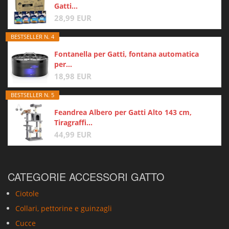
Gatti...
28,99 EUR
BESTSELLER N. 4
Fontanella per Gatti, fontana automatica
per...
18,98 EUR
BESTSELLER N. 5
Feandrea Albero per Gatti Alto 143 cm,
Tiragraffi...
44,99 EUR
CATEGORIE ACCESSORI GATTO
Ciotole
Collari, pettorine e guinzagli
Cucce