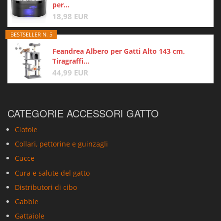
per...
18,98 EUR
BESTSELLER N. 5
Feandrea Albero per Gatti Alto 143 cm,
Tiragraffi...
44,99 EUR
CATEGORIE ACCESSORI GATTO
Ciotole
Collari, pettorine e guinzagli
Cucce
Cura e salute del gatto
Distributori di cibo
Gabbie
Gattaiole