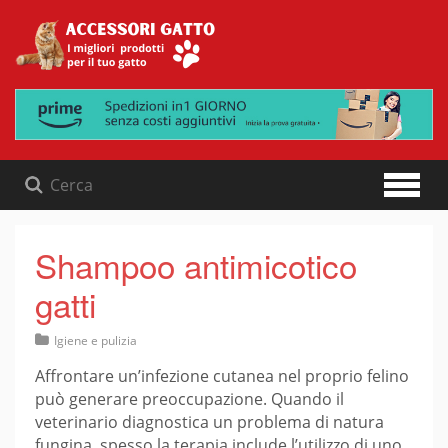
Skip
to
content
Shampoo antimicotico
gatti
Igiene e pulizia
Affrontare un’infezione cutanea nel proprio felino
può generare preoccupazione. Quando il
veterinario diagnostica un problema di natura
fungina, spesso la terapia include l’utilizzo di uno