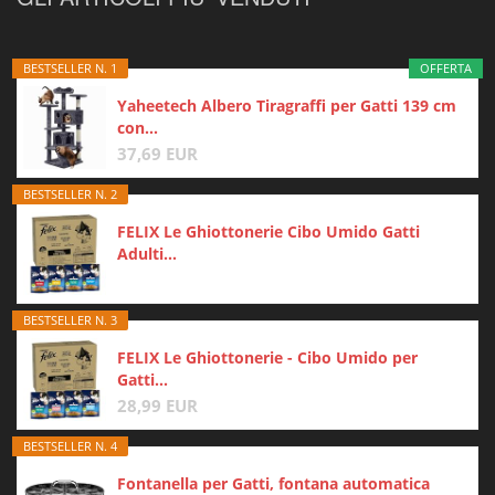
BESTSELLER N. 1
OFFERTA
Yaheetech Albero Tiragraffi per Gatti 139 cm
con...
37,69 EUR
BESTSELLER N. 2
FELIX Le Ghiottonerie Cibo Umido Gatti
Adulti...
BESTSELLER N. 3
FELIX Le Ghiottonerie - Cibo Umido per
Gatti...
28,99 EUR
BESTSELLER N. 4
Fontanella per Gatti, fontana automatica