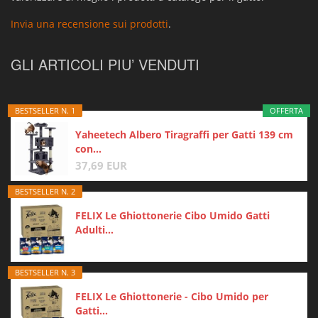
Invia una recensione sui prodotti
.
GLI ARTICOLI PIU’ VENDUTI
BESTSELLER N. 1
OFFERTA
Yaheetech Albero Tiragraffi per Gatti 139 cm
con...
37,69 EUR
BESTSELLER N. 2
FELIX Le Ghiottonerie Cibo Umido Gatti
Adulti...
BESTSELLER N. 3
FELIX Le Ghiottonerie - Cibo Umido per
Gatti...