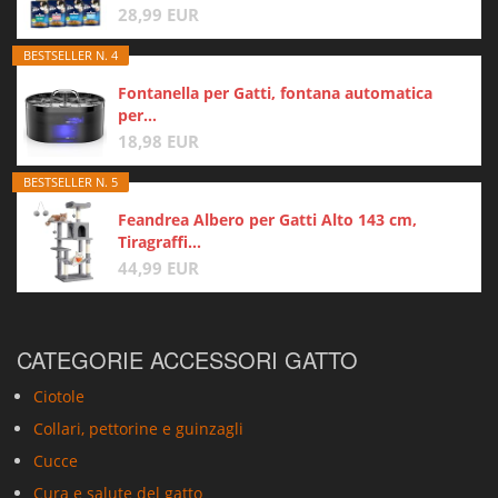
28,99 EUR
BESTSELLER N. 4
Fontanella per Gatti, fontana automatica
per...
18,98 EUR
BESTSELLER N. 5
Feandrea Albero per Gatti Alto 143 cm,
Tiragraffi...
44,99 EUR
CATEGORIE ACCESSORI GATTO
Ciotole
Collari, pettorine e guinzagli
Cucce
Cura e salute del gatto