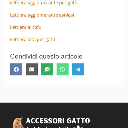
Lettiera agglomerante per gatti
Lettiera agglomerante sanicat
Lettiera al tofu
Lettiera alta per gatti
Condividi questo articolo
Share
Share
Share
Share
Share
Facebook
Email
SMS
WhatsApp
Telegram
on
on
on
on
on