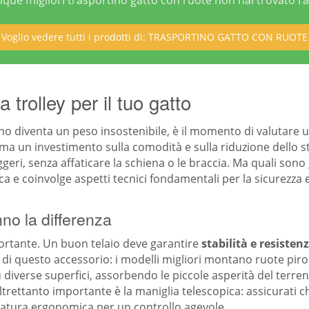
inque migliori trasportino gatto con ruote non hai trovato l’a
Voglio vedere tutti i prodotti di: TRASPORTINO GATTO CON RUOTE
 trolley per il tuo gatto
o diventa un peso insostenibile, è il momento di valutare u
 ma un investimento sulla comodità e sulla riduzione dello str
ggeri, senza affaticare la schiena o le braccia. Ma quali sono
ca e coinvolge aspetti tecnici fondamentali per la sicurezza e
nno la differenza
portante. Un buon telaio deve garantire
stabilità e resisten
ore di questo accessorio: i modelli migliori montano ruote p
diverse superfici, assorbendo le piccole asperità del terre
ltrettanto importante è la maniglia telescopica: assicurati ch
gnatura ergonomica per un controllo agevole.