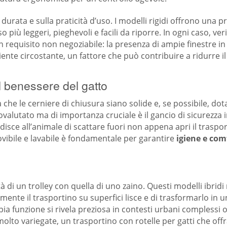
 durata e sulla praticità d’uso. I modelli rigidi offrono una 
 più leggeri, pieghevoli e facili da riporre. In ogni caso, veri
requisito non negoziabile: la presenza di ampie finestre in r
ente circostante, un fattore che può contribuire a ridurre il
il benessere del gatto
 che le cerniere di chiusura siano solide e, se possibile, do
ovalutato ma di importanza cruciale è il gancio di sicurezza 
sce all’animale di scattare fuori non appena apri il traspo
vibile e lavabile è fondamentale per garantire
igiene e com
à di un trolley con quella di uno zaino. Questi modelli ibri
ente il trasportino su superfici lisce e di trasformarlo in u
pia funzione si rivela preziosa in contesti urbani complessi 
olto variegate, un trasportino con rotelle per gatti che offr