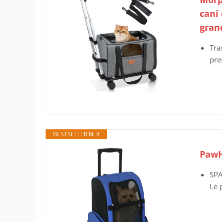
cani 
gran
Tra
pre
BESTSELLER N. 4
PawH
SPA
Le 