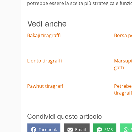
potrebbe essere la scelta più strategica e funzi
Vedi anche
Bakaji tiragraffi
Borsa pe
Lionto tiragraffi
Marsupi
gatti
Pawhut tiragraffi
Petrebe
tiragraff
Condividi questo articolo
Share
Share
Share
Facebook
Email
SMS