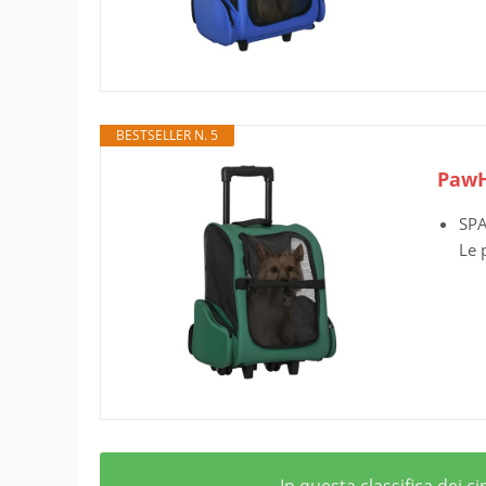
BESTSELLER N. 5
PawH
SPA
Le 