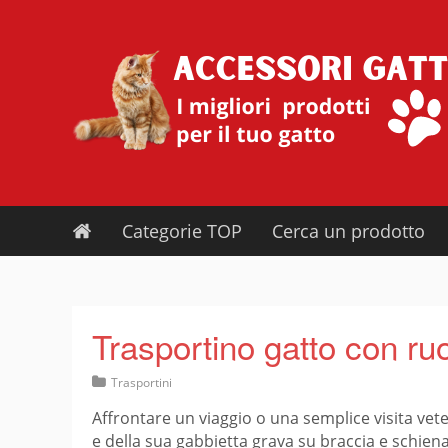
Skip
to
content
Categorie TOP
Cerca un prodotto
Trasportino gatto con ru
Trasportini
Affrontare un viaggio o una semplice visita vete
e della sua gabbietta grava su braccia e schiena