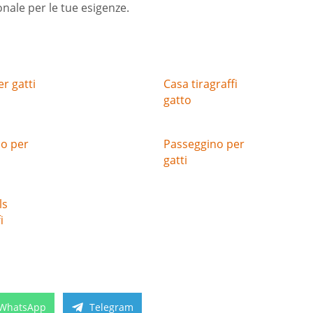
onale per le tue esigenze.
r gatti
Casa tiragraffi
gatto
o per
Passeggino per
gatti
ls
i
Share
Share
WhatsApp
Telegram