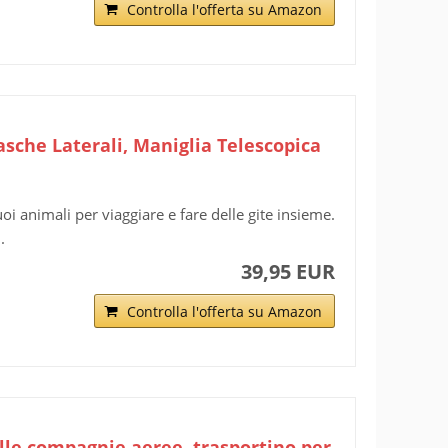
Controlla l'offerta su Amazon
asche Laterali, Maniglia Telescopica
oi animali per viaggiare e fare delle gite insieme.
.
39,95 EUR
Controlla l'offerta su Amazon
alle compagnie aeree, trasportino per