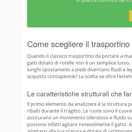
In questa classifica dei c
Come scegliere il trasportino a
Quando il classico trasportino da portare a man
gatti dotato di rotelle non è un semplice lusso,
lunghi spostamenti a piedi diventano fluidi e le
acquisto consapevole? La scelta va oltre l’esteti
Le caratteristiche strutturali che fa
Il primo elemento da analizzare è la struttura 
ribalti durante il tragitto. Le ruote sono il cu
assicurano un movimento silenzioso e fluido su 
possono infatti agitare notevolmente il gatto. A
adattarsi alla tua statura e dotata di un’impu