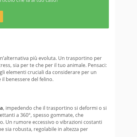
rticolo che fa al tuo caso?
n’alternativa più evoluta. Un trasportino per
ess, sia per te che per il tuo animale. Pensaci:
 gli elementi cruciali da considerare per un
 il benessere del felino.
za
, impedendo che il trasportino si deformi o si
iroettanti a 360°, spesso gommate, che
no. Un rumore eccessivo o vibrazioni costanti
e sia robusta, regolabile in altezza per