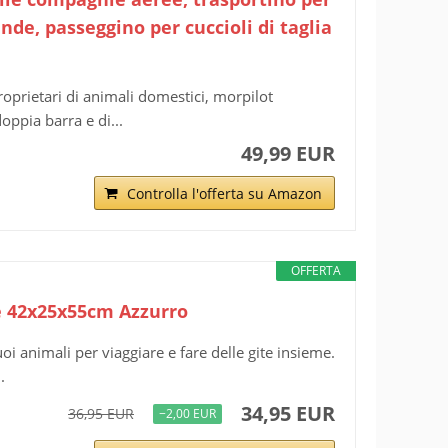
rande, passeggino per cuccioli di taglia
roprietari di animali domestici, morpilot
oppia barra e di...
49,99 EUR
Controlla l'offerta su Amazon
OFFERTA
te 42x25x55cm Azzurro
oi animali per viaggiare e fare delle gite insieme.
.
34,95 EUR
36,95 EUR
−2,00 EUR