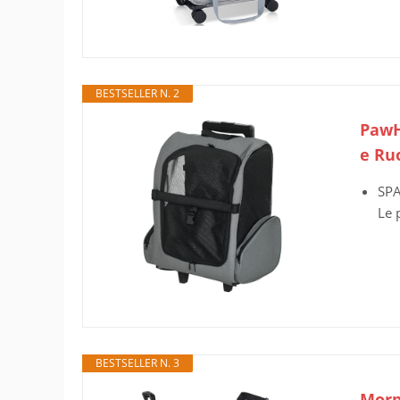
BESTSELLER N. 2
PawH
e Ru
SPA
Le 
BESTSELLER N. 3
Morp