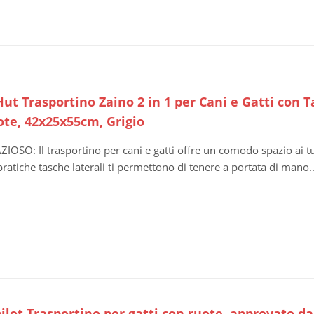
ut Trasportino Zaino 2 in 1 per Cani e Gatti con T
ote, 42x25x55cm, Grigio
ZIOSO: Il trasportino per cani e gatti offre un comodo spazio ai tu
pratiche tasche laterali ti permettono di tenere a portata di mano..
ilot Trasportino per gatti con ruote, approvato d