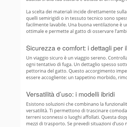
La scelta dei materiali incide direttamente sulla
quelli semirigidi o in tessuto tecnico sono spesso
facilmente lavabile. Una buona ventilazione è un 
ottimale e permette al gatto di osservare l’ambi
Sicurezza e comfort: i dettagli per 
Un viaggio sicuro è un viaggio sereno. Controlla
ogni tentativo di fuga. Un dettaglio spesso sott
pettorina del gatto. Questo accorgimento impedi
essere accogliente: un tappetino morbido, rimo
Versatilità d’uso: i modelli ibridi
Esistono soluzioni che combinano la funzionalit
versatilità. Ti permettono di trascinare comodam
terreni sconnessi o luoghi affollati. Questa dop
mezzi di trasporto. Se prevedi situazioni d’uso m