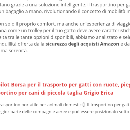
tano grazie a una soluzione intelligente: il trasportino per 
i un bagaglio a mano, rivoluzionando il concetto di mobilità i
non solo il proprio comfort, ma anche un’esperienza di viaggi
 come un trolley per il tuo gatto deve avere caratteristich
elta tra le tante opzioni disponibili, abbiamo analizzato e sel
nquillità offerta dalla
sicurezza degli acquisti Amazon
e dal
ima serenità.
lot Borsa per il trasporto per gatti con ruote, pieg
ortino per cani di piccola taglia Grigio Erica
asportino portatile per animali domestici】Il trasportino per gatti
gior parte delle compagnie aeree e può essere posizionato sotto il