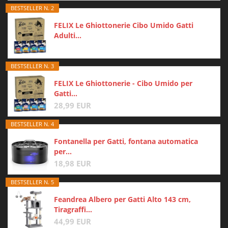
BESTSELLER N. 2
FELIX Le Ghiottonerie Cibo Umido Gatti
Adulti...
BESTSELLER N. 3
FELIX Le Ghiottonerie - Cibo Umido per
Gatti...
28,99 EUR
BESTSELLER N. 4
Fontanella per Gatti, fontana automatica
per...
18,98 EUR
BESTSELLER N. 5
Feandrea Albero per Gatti Alto 143 cm,
Tiragraffi...
44,99 EUR