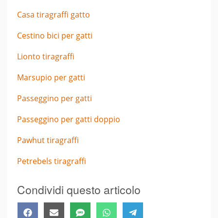
Casa tiragraffi gatto
Cestino bici per gatti
Lionto tiragraffi
Marsupio per gatti
Passeggino per gatti
Passeggino per gatti doppio
Pawhut tiragraffi
Petrebels tiragraffi
Condividi questo articolo
Share
Share
Share
Share
Share
Facebook
Email
SMS
WhatsApp
Telegram