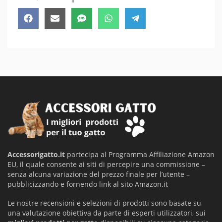
Share
Share
Share
Share
Share
Facebook
Email
SMS
WhatsApp
Telegram
on
on
on
on
on
Accessorigatto.it
partecipa al Programma Affiliazione Amazon
EU, il quale consente ai siti di percepire una commissione –
senza alcuna variazione del prezzo finale per l’utente –
pubblicizzando e fornendo link al sito Amazon.it
Le nostre recensioni e selezioni di prodotti sono basate su
una valutazione obiettiva da parte di esperti utilizzatori, sui