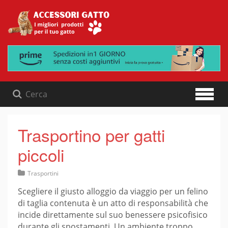
Skip
to
content
Trasportino per gatti
piccoli
Trasportini
Scegliere il giusto alloggio da viaggio per un felino
di taglia contenuta è un atto di responsabilità che
incide direttamente sul suo benessere psicofisico
durante gli spostamenti. Un ambiente troppo