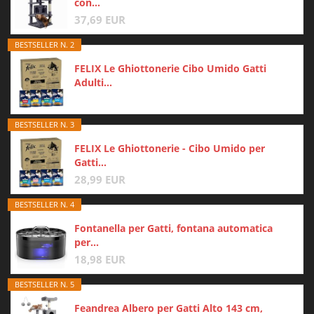
con...
37,69 EUR
BESTSELLER N. 2
FELIX Le Ghiottonerie Cibo Umido Gatti
Adulti...
BESTSELLER N. 3
FELIX Le Ghiottonerie - Cibo Umido per
Gatti...
28,99 EUR
BESTSELLER N. 4
Fontanella per Gatti, fontana automatica
per...
18,98 EUR
BESTSELLER N. 5
Feandrea Albero per Gatti Alto 143 cm,