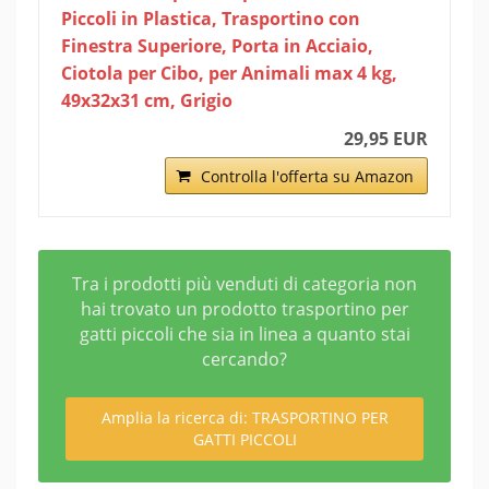
Piccoli in Plastica, Trasportino con
Finestra Superiore, Porta in Acciaio,
Ciotola per Cibo, per Animali max 4 kg,
49x32x31 cm, Grigio
29,95 EUR
Controlla l'offerta su Amazon
Tra i prodotti più venduti di categoria non
hai trovato un prodotto trasportino per
gatti piccoli che sia in linea a quanto stai
cercando?
Amplia la ricerca di: TRASPORTINO PER
GATTI PICCOLI