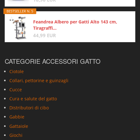
BESTSELLER N. 5
Feandrea Albero per Gatti Alto 143 cm,
Tiragraffi...
44,99 EUR
CATEGORIE ACCESSORI GATTO
Ciotole
Collari, pettorine e guinzagli
Cucce
Cura e salute del gatto
Distributori di cibo
Gabbie
Gattaiole
Giochi