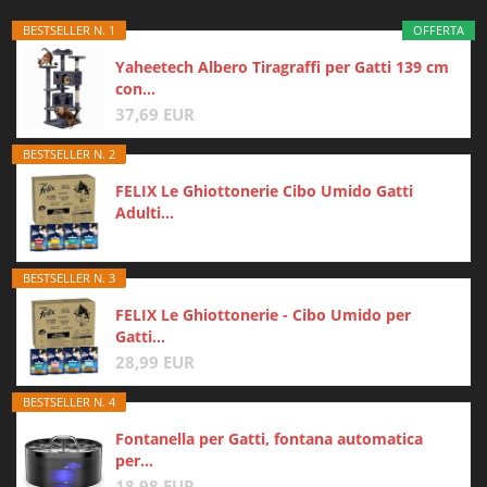
BESTSELLER N. 1
OFFERTA
Yaheetech Albero Tiragraffi per Gatti 139 cm
con...
37,69 EUR
BESTSELLER N. 2
FELIX Le Ghiottonerie Cibo Umido Gatti
Adulti...
BESTSELLER N. 3
FELIX Le Ghiottonerie - Cibo Umido per
Gatti...
28,99 EUR
BESTSELLER N. 4
Fontanella per Gatti, fontana automatica
per...
18,98 EUR