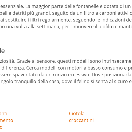
 essenziale. La maggior parte delle fontanelle è dotata di un 
i e detriti più grandi, seguito da un filtro a carboni attivi c
rai sostituire i filtri regolarmente, seguendo le indicazioni 
no una volta alla settimana, per rimuovere il biofilm e mant
le
ziosità. Grazie al sensore, questi modelli sono intrinsecament
la differenza. Cerca modelli con motori a basso consumo e pro
essere spaventato da un ronzio eccessivo. Dove posizionarla?
 angolo tranquillo della casa, dove il felino si senta al sicuro 
anti
Ciotola
amento
croccantini
to