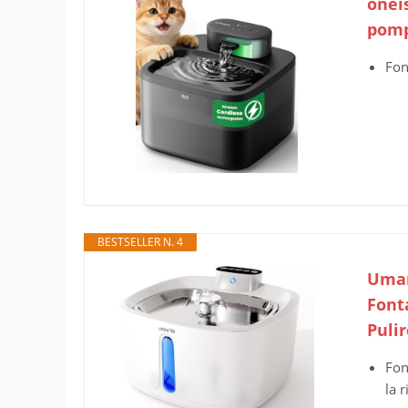
oneis
pomp
Fon
BESTSELLER N. 4
Umar
Fonta
Pulir
Fon
la 