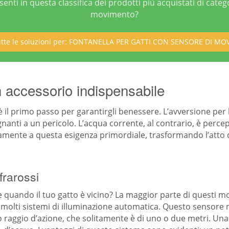
senti in questa classifica dei prodotti più acquistati di categ
movimento?
tutte le soluzioni per: FONTANELLA PER GATTI CON SENSORE DI M
 accessorio indispensabile
l primo passo per garantirgli benessere. L’avversione per l
gnanti a un pericolo. L’acqua corrente, al contrario, è percep
amente a questa esigenza primordiale, trasformando l’atto d
frarossi
e quando il tuo gatto è vicino? La maggior parte di questi mo
 in molti sistemi di illuminazione automatica. Questo sensore
raggio d’azione, che solitamente è di uno o due metri. Una vo