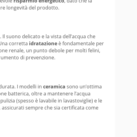
otevole
risparmio energetico
, dato che la
re longevità del prodotto.
 Il suono delicato e la vista dell’acqua che
 Una corretta
idratazione
è fondamentale per
zione renale, un punto debole per molti felini,
trumento di prevenzione.
durata. I modelli in
ceramica
sono un’ottima
zione batterica, oltre a mantenere l’acqua
pulizia (spesso è lavabile in lavastoviglie) e le
 assicurati sempre che sia certificata come