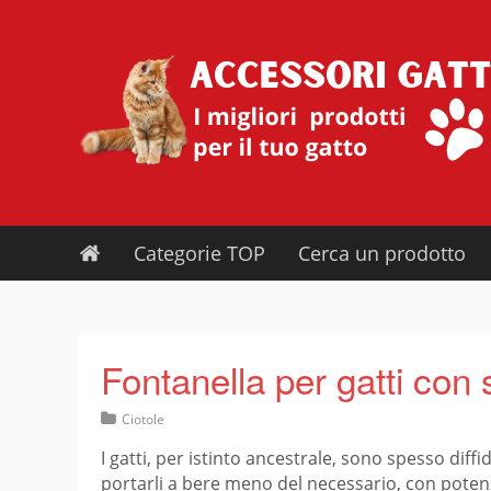
Skip
to
content
Categorie TOP
Cerca un prodotto
Fontanella per gatti con
Ciotole
I gatti, per istinto ancestrale, sono spesso dif
portarli a bere meno del necessario, con potenzi