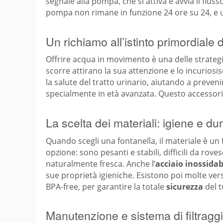
segnale alla pompa, che si attiva e avvia il flu
pompa non rimane in funzione 24 ore su 24, e
Un richiamo all’istinto primordiale d
Offrire acqua in movimento è una delle strategie 
scorre attirano la sua attenzione e lo incurios
la salute del tratto urinario, aiutando a prevenir
specialmente in età avanzata. Questo accessori
La scelta dei materiali: igiene e du
Quando scegli una fontanella, il materiale è un 
opzione: sono pesanti e stabili, difficili da rov
naturalmente fresca. Anche l’
acciaio inossidab
sue proprietà igieniche. Esistono poi molte ver
BPA-free, per garantire la totale
sicurezza
del t
Manutenzione e sistema di filtragg