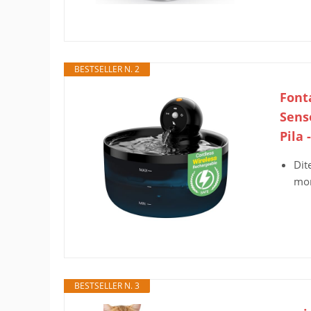
BESTSELLER N. 2
Fonta
Sens
Pila 
Dit
mor
BESTSELLER N. 3