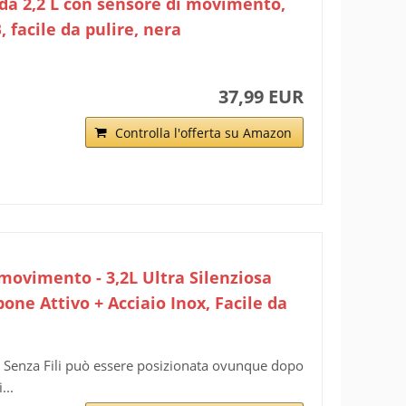
i da 2,2 L con sensore di movimento,
 facile da pulire, nera
37,99 EUR
Controlla l'offerta su Amazon
movimento - 3,2L Ultra Silenziosa
bone Attivo + Acciaio Inox, Facile da
ti Senza Fili può essere posizionata ovunque dopo
...